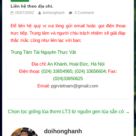
Liên hệ theo địa chỉ.
05/07/2002
doihonghanh
0 Comment
Để liên hệ quý vị vui lòng gửi email hoặc gọi điện thoại
trực tiếp. Trung tâm và người chịu trách nhiệm sẽ giải đáp
thắc mắc cũng như liên lạc với bạn:
Trung Tâm Tài Nguyên Thực Vật
Địa chỉ:
An Khánh, Hoài Đức, Hà Nội
Điện thoại:
(024) 33654965; (024) 33656604;
Fax:
(024)33650625
Email:
pgrvietnam@gmail.com
Chọn lọc giống lúa thơm LT3 từ nguồn gen lúa sẵn có
→
doihonghanh