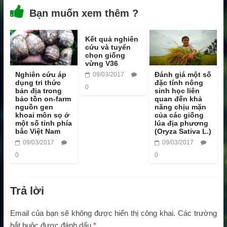
Bạn muốn xem thêm ?
Kết quả nghiên
cứu và tuyển
chọn giống
vừng V36
Nghiên cứu áp
Đánh giá một số
09/03/2017
dụng tri thức
đặc tính nông
0
bản địa trong
sinh học liên
bảo tồn on-farm
quan đến khả
nguồn gen
năng chịu mặn
khoai môn sọ ở
của các giống
một số tỉnh phía
lúa địa phương
bắc Việt Nam
(Oryza Sativa L.)
09/03/2017
09/03/2017
0
0
Trả lời
Email của bạn sẽ không được hiển thị công khai.
Các trường
bắt buộc được đánh dấu
*