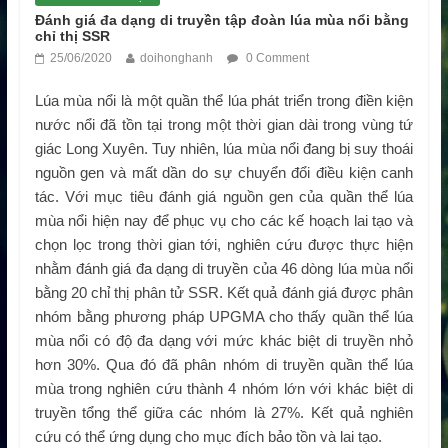
Đánh giá đa dạng di truyền tập đoàn lúa mùa nổi bằng
chỉ thị SSR
25/06/2020
doihonghanh
0 Comment
Lúa mùa nổi là một quần thể lúa phát triển trong điền kiện
nước nổi đã tồn tại trong một thời gian dài trong vùng tứ
giác Long Xuyên. Tuy nhiên, lúa mùa nổi đang bị suy thoái
nguồn gen và mất dần do sự chuyển đổi điều kiện canh
tác. Với mục tiêu đánh giá nguồn gen của quần thể lúa
mùa nổi hiện nay để phục vụ cho các kế hoạch lai tạo và
chọn lọc trong thời gian tới, nghiên cứu được thực hiện
nhằm đánh giá đa dạng di truyền của 46 dòng lúa mùa nổi
bằng 20 chỉ thị phân tử SSR. Kết quả đánh giá được phân
nhóm bằng phương pháp UPGMA cho thấy quần thể lúa
mùa nổi có độ đa dạng với mức khác biệt di truyền nhỏ
hơn 30%. Qua đó đã phân nhóm di truyền quần thể lúa
mùa trong nghiên cứu thành 4 nhóm lớn với khác biệt di
truyền tổng thể giữa các nhóm là 27%. Kết quả nghiên
cứu có thể ứng dụng cho mục đích bảo tồn và lai tạo.