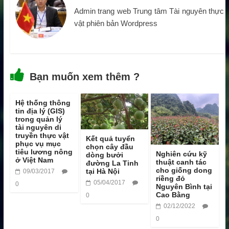
Admin trang web Trung tâm Tài nguyên thực
vật phiên bản Wordpress
Bạn muốn xem thêm ?
Hệ thống thông
tin địa lý (GIS)
trong quản lý
tài nguyên di
truyền thực vật
Kết quả tuyển
phục vụ mục
chọn cây đầu
tiêu lương nông
Nghiên cứu kỹ
dòng bưởi
ở Việt Nam
thuật canh tác
đường La Tinh
cho giống dong
tại Hà Nội
09/03/2017
riềng đỏ
05/04/2017
0
Nguyên Bình tại
Cao Bằng
0
02/12/2022
0