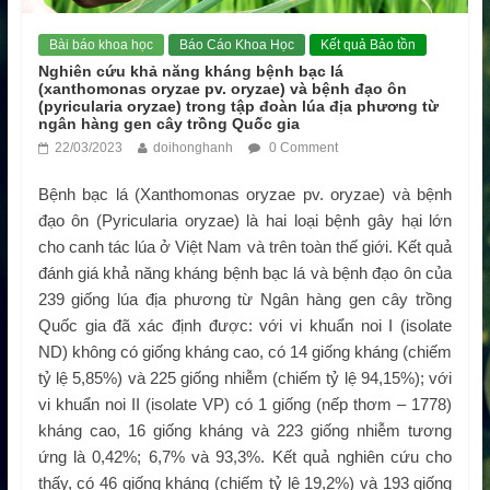
Bài báo khoa học
Báo Cáo Khoa Học
Kết quả Bảo tồn
Nghiên cứu khả năng kháng bệnh bạc lá
(xanthomonas oryzae pv. oryzae) và bệnh đạo ôn
(pyricularia oryzae) trong tập đoàn lúa địa phương từ
ngân hàng gen cây trồng Quốc gia
22/03/2023
doihonghanh
0 Comment
Bệnh bạc lá (Xanthomonas oryzae pv. oryzae) và bệnh
đạo ôn (Pyricularia oryzae) là hai loại bệnh gây hại lớn
cho canh tác lúa ở Việt Nam và trên toàn thế giới. Kết quả
đánh giá khả năng kháng bệnh bạc lá và bệnh đạo ôn của
239 giống lúa địa phương từ Ngân hàng gen cây trồng
Quốc gia đã xác định được: với vi khuẩn noi I (isolate
ND) không có giống kháng cao, có 14 giống kháng (chiếm
tỷ lệ 5,85%) và 225 giống nhiễm (chiếm tỷ lệ 94,15%); với
vi khuẩn noi II (isolate VP) có 1 giống (nếp thơm – 1778)
kháng cao, 16 giống kháng và 223 giống nhiễm tương
ứng là 0,42%; 6,7% và 93,3%. Kết quả nghiên cứu cho
thấy, có 46 giống kháng (chiếm tỷ lệ 19,2%) và 193 giống