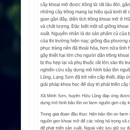
cây khoai mỡ được trồng từ rất lâu đời, gắn
những cây trồng mang lại hiệu quả kinh tế c
gian gần đây, diện tích trồng khoai mỡ ở 
và chất lượng. Đặc biệt một số giống khoai
xuất. Nguyên nhân là do sản phẩm củ của
của thị trường hiện nay; giống địa phương
phục tráng nên đã thoái hóa, hơn nữa tình h
gây thiệt hại lớn cho người dân trồng khoa
bị thu hẹp lại và phụ thuộc rất lớn vào thị 
nghiên cứu xây dựng mô hình bảo tồn nguồ
Lũng, Lạng Sơn đã trở nên cấp thiết, đáp
giải pháp khoa học để duy trì phát triển câ
Xã Minh Sơn, huyện Hữu Lũng đáp ứng được b
dựng mô hình bảo tồn on farm nguồn gen cây 
Trong giai đoạn đầu thực hiện bảo tồn on farm
nguồn gen khoai mỡ để các nông hộ trong xã cù
để phát triển sản xuất. Ngoài việc lưu giữ sự