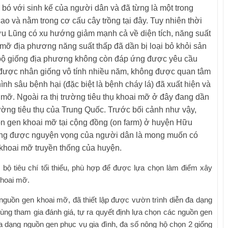
 bó với sinh kế của người dân và đã từng là một trong
ao và nằm trong cơ cấu cây trồng tại đây. Tuy nhiên thời
Hữu Lũng có xu hướng giảm mạnh cả về diện tích, năng suất
 mỡ địa phương năng suất thấp đã dần bị loại bỏ khỏi sản
 bộ giống địa phương không còn đáp ứng được yêu cầu
 được nhân giống vô tính nhiều năm, không được quan tâm
ình sâu bệnh hại (đặc biệt là bệnh cháy lá) đã xuất hiện và
i mỡ. Ngoài ra thị trường tiêu thụ khoai mỡ ở đây đang dần
trường tiêu thụ của Trung Quốc. Trước bối cảnh như vậy,
n gen khoai mỡ tại cộng đồng (on farm) ở huyện Hữu
 ứng được nguyện vọng của người dân là mong muốn có
y khoai mỡ truyền thống của huyện.
ộ tiêu chí tối thiểu, phù hợp để được lựa chọn làm điểm xây
khoai mỡ.
 nguồn gen khoai mỡ, đã thiết lập được vườn trình diễn đa dạng
ng tham gia đánh giá, tự ra quyết định lựa chọn các nguồn gen
 đa dạng nguồn gen phục vụ gia đình, đa số nông hộ chọn 2 giống