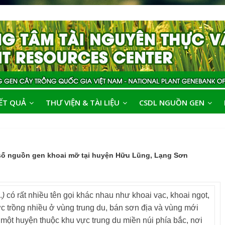
ẾT QUẢ
THƯ VIỆN & TÀI LIỆU
CSDL NGUỒN GEN
số nguồn gen khoai mỡ tại huyện Hữu Lũng, Lạng Sơn
.
)
có rất nhiều tên gọi khác nhau như khoai vạc, khoai ngọt,
ợc trồng nhiều ở vùng trung du, bán sơn địa và vùng mới
ột huyện thuộc khu vực trung du miền núi phía bắc, nơi