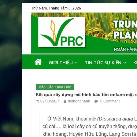
Thứ Năm, Tháng Tám 6, 2026
GIỚI THIỆU
TIN TỨC SỰ KIỆN
K
Báo Cáo Khoa Học
Kết quả xây dựng mô hình bảo tồn onfarm một 
09/03/2017
doihonghanh
0 Comment
Ở Việt Nam, khoai mỡ
(Dioscarea alata
L
củ cái…, là loài cây có củ truyền thống, đư
khai hoang. Huyện Hữu Lũng, Lạng Sơn là m