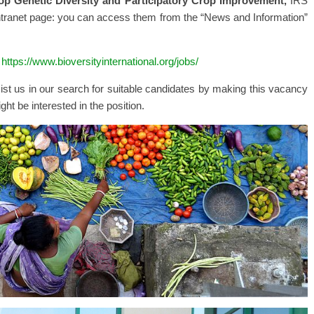
rop Genetic Diversity and Participatory Crop Improvement,
IRS
ntranet page: you can access them from the “News and Information”
https://www.bioversityinternational.org/jobs/
ist us in our search for suitable candidates by making this vacancy
 be interested in the position.