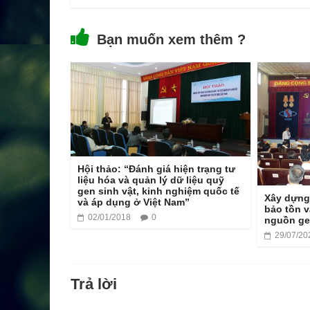
Bạn muốn xem thêm ?
Hội thảo: “Đánh giá hiện trạng tư
liệu hóa và quản lý dữ liệu quỹ
gen sinh vật, kinh nghiệm quốc tế
Xây dựng
và áp dụng ở Việt Nam”
bảo tồn v
02/01/2018
0
nguồn gen
29/07/20
Trả lời