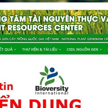
ẾT QUẢ
THƯ VIỆN & TÀI LIỆU
CSDL NGUỒN GEN