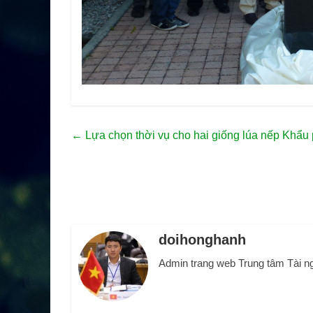
←
Lựa chọn thời vụ cho hai giống lúa nếp Khẩu
doihonghanh
Admin trang web Trung tâm Tài n