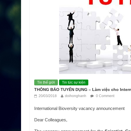
Tin thế giới
Tin tức sự kiện
THÔNG BÁO TUYỂN DỤNG – Làm việc cho Interna
20/03/2018
doihonghanh
0 Comment
International Bioversity vacancy announcement
Dear Colleagues,