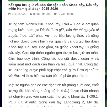
Kết quả lưu giữ và bảo tồn tập đoàn Khoai tây, Dâu tây
miền Nam giai đoạn 2015-2020
04/11/2020
doihonghanh
0 Comment
Trung tâm Nghiên cứu Khoai tây, Rau & Hoa là cơ quan
mạng lưới tham gia Đề tài
“Lưu giữ, bảo tồn tài nguyên di
truyền thực vật”
phục vụ mục tiêu lương thực và nông
nghiệp, được giao nhiệm vụ quản lý và lưu giữ tập đoàn
Khoai tây, Dâu tây. Bao gồm, 96 giống khoai tây, 37 giống
dâu tây. Các tập đoàn nguồn gen được lưu giữ an toàn,
đảm bảo quy trình. Công tác lưu giữ được quản lý và
kiểm soát một cách cẩn thận và hiệu quả nhất. Công tác
lưu giữ cũng được phối hợp chặt chẽ giữa Đơn vị chủ trì
với Đơn vị thực hiện và cán bộ, bộ phận phụ trách.
Một số nguồn gen có các đặc tính tốt (năng suất cao, chất
lượng tốt, khả năng kháng bệnh khá..) được nhân nhanh
và chuyển giao vào sản xuất như giống khoai tây TK96.1,
PO3, 07, Atlantic giống dâu tây Langbiang 2, Mỹ đá,