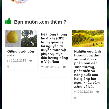
Bạn muốn xem thêm ?
Hệ thống thông
tin địa lý (GIS)
trong quản lý
tài nguyên di
truyền thực vật
Giống bưởi bốn
Nghiên cứu ảnh
phục vụ mục
mùa
hưởng của thời
tiêu lương nông
vụ, mật độ và
10/11/2015
ở Việt Nam
phân bón đến
0
sinh trưởng,
09/03/2017
phát triển và
0
năng suất của
hai giống lúa
màu: khẩu cẩm
xẳng và bát
09/11/2018
0