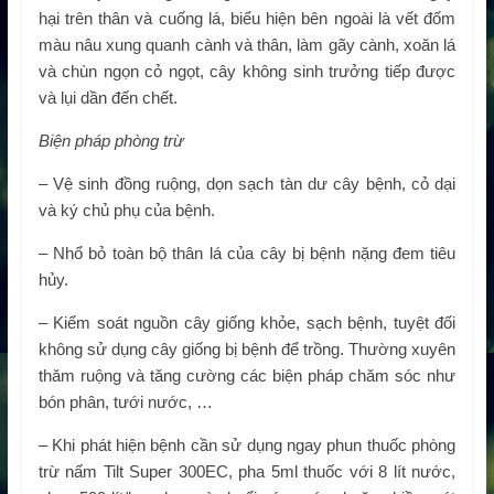
hại trên thân và cuống lá, biểu hiện bên ngoài là vết đốm
màu nâu xung quanh cành và thân, làm gãy cành, xoăn lá
và chùn ngọn cỏ ngọt, cây không sinh trưởng tiếp được
và lụi dần đến chết.
Biện pháp phòng trừ
–
Vệ sinh đồng ruộng, dọn sạch tàn dư cây bệnh, cỏ dại
và ký chủ phụ của bệnh.
– Nhổ bỏ toàn bộ thân lá của cây bị bệnh nặng đem tiêu
hủy.
– Kiểm soát nguồn cây giống khỏe, sạch bệnh, tuyệt đối
không sử dụng cây giống bị bệnh để trồng. Thường xuyên
thăm ruộng và tăng cường các biện pháp chăm sóc như
bón phân, tưới nước, …
– Khi phát hiện bệnh cần sử dụng ngay phun thuốc phòng
trừ nấm Tilt Super 300EC, pha 5ml thuốc với 8 lít nước,