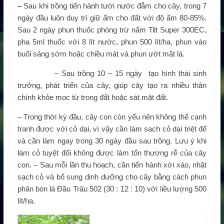
–
Sau khi trồng tiến hành tưới nước đẫm cho cây, trong 7
ngày đầu luôn duy trì giữ ẩm cho đất với độ ẩm 80-85%.
Sau 2 ngày phun thuốc phòng trừ nấm Tilt Super 300EC,
pha 5ml thuốc với 8 lít nước, phun 500 lít/ha, phun vào
buổi sáng sớm hoặc chiều mát và phun ướt mặt lá.
– Sau trồng 10 – 15 ngày tạo hình thái sinh
trưởng, phát triển của cây, giúp cây tạo ra nhiều thân
chính khỏe mọc từ trong đất hoặc sát mặt đất.
– Trong thời kỳ đầu, cây con còn yếu nên không thể cạnh
tranh được với cỏ dại, vì vậy cần làm sạch cỏ dại triệt để
và cần làm ngay trong 30 ngày đầu sau trồng. Lưu ý khi
làm cỏ tuyệt đối không được làm tổn thương rễ của cây
con. – Sau mỗi lần thu hoạch, cần tiến hành xới xáo, nhặt
sạch cỏ và bổ sung dinh dưỡng cho cây bằng cách phun
phân bón lá Đầu Trâu 502 (30 : 12 : 10) với liều lượng 500
lít/ha.