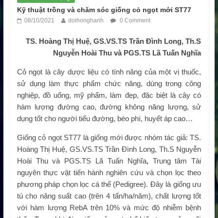
Kỹ thuật trồng và chăm sóc giống cỏ ngọt mới ST77
08/10/2021
doihonghanh
0 Comment
TS. Hoàng Thị Huệ, GS.VS.TS Trần Đình Long, Th.S
Nguyễn Hoài Thu và PGS.TS Lã Tuấn Nghĩa
Cỏ ngọt là cây dược liệu có tính năng của một vị thuốc,
sử dụng làm thực phẩm chức năng, dùng trong công
nghiệp, đồ uống, mỹ phẩm, làm đẹp, đặc biệt là cây có
hàm lượng đường cao, đường không năng lượng, sử
dụng tốt cho người tiểu đường, béo phì, huyết áp cao…
Giống cỏ ngọt ST77 là giống mới được nhóm tác giả: TS.
Hoàng Thị Huệ,
GS.VS.TS Trần Đình Long, Th.S Nguyễn
Hoài Thu và PGS.TS Lã Tuấn Nghĩa
,
Trung tâm Tài
nguyên thực vật tiến hành nghiên cứu và chọn lọc theo
phương pháp chọn lọc cá thể (Pedigree). Đây là giống ưu
tú cho năng suất cao (trên 4 tấn/ha/năm), chất lượng tốt
với hàm lượng RebA trên 10% và mức độ nhiễm bệnh