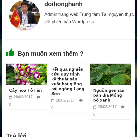
doihonghanh
Admin trang web Trung tâm Tài nguyên thực
vật phiên bản Wordpress
Bạn muốn xem thêm ?
Kết quả nghiên
cứu quy trình
kỹ thuật sản
xuất hạt giống
cải ngồng Lạng
Cây hoa Tô liên
Nguồn gen rau
Sơn
bản địa Móng
28/02/2017
bò xanh
28/02/2017
0
28/02/2017
0
0
Trả lời