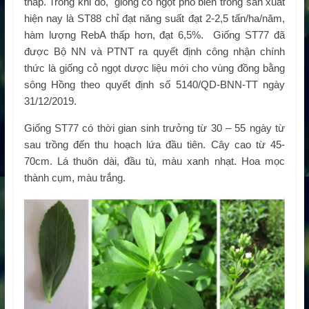
thấp. Trong khi đó, giống cỏ ngọt phổ biến trong sản xuất
hiện nay là ST88 chỉ đạt năng suất đạt 2-2,5 tấn/ha/năm,
hàm lượng RebA thấp hơn, đạt 6,5%. Giống ST77 đã
được Bộ NN và PTNT ra quyết định công nhận chính
thức là giống cỏ ngọt dược liệu mới cho vùng đồng bằng
sông Hồng theo quyết định số 5140/QD-BNN-TT ngày
31/12/2019.
Giống ST77 có thời gian sinh trưởng từ 30 – 55 ngày từ
sau trồng đến thu hoạch lứa đầu tiên. Cây cao từ 45-
70cm. Lá thuôn dài, đầu tù, màu xanh nhạt. Hoa mọc
thành cụm, màu trắng.