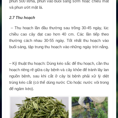
phun 500 lít/ha, phun vào buổi sáng sớm hoặc chiều mát
và phun ướt mặt lá.
2.
7
Thu hoạch
– Thu hoạch lần đầu thường sau trồng 30-45 ngày, lúc
chiều cao cây đạt cao hơn 40 cm. Các lần tiếp theo
thường cách nhau 30-55 ngày. Tốt nhất thu hoạch vào
buổi sáng, tập trung thu hoạch vào những ngày trời nắng.
– Kỹ thuật thu hoạch: Dùng kéo sắc để thu hoạch, cần thu
hoạch riêng rẽ giữa cây bệnh và cây khỏe để tránh lây lan
nguồn bệnh, sau khi cắt ở cây bị bệnh phải xử lý diệt
trùng kéo cắt (có thể dùng nước Clo hoặc nước vôi trong
để ngâm kéo).