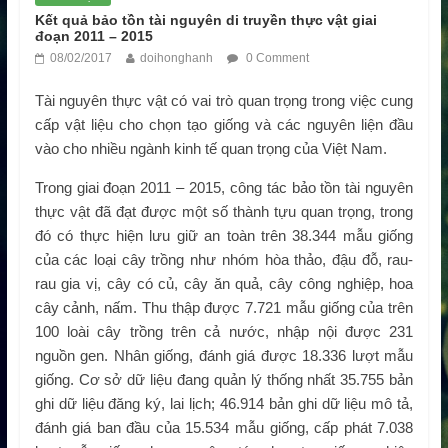
Kết quả bảo tồn tài nguyên di truyền thực vật giai
đoạn 2011 – 2015
08/02/2017
doihonghanh
0 Comment
Tài nguyên thực vật có vai trò quan trọng trong việc cung
cấp vật liệu cho chọn tạo giống và các nguyên liện đầu
vào cho nhiều ngành kinh tế quan trọng của Việt Nam.
Trong giai đoạn 2011 – 2015, công tác bảo tồn tài nguyên
thực vật đã đạt được một số thành tựu quan trọng, trong
đó có thực hiện lưu giữ an toàn trên 38.344 mẫu giống
của các loại cây trồng như nhóm hòa thảo, đậu đỗ, rau-
rau gia vị, cây có củ, cây ăn quả, cây công nghiệp, hoa
cây cảnh, nấm. Thu thập được 7.721 mẫu giống của trên
100 loài cây trồng trên cả nước, nhập nội được 231
nguồn gen. Nhân giống, đánh giá được 18.336 lượt mẫu
giống. Cơ sở dữ liệu đang quản lý thống nhất 35.755 bản
ghi dữ liệu đăng ký, lai lịch; 46.914 bản ghi dữ liệu mô tả,
đánh giá ban đầu của 15.534 mẫu giống, cấp phát 7.038