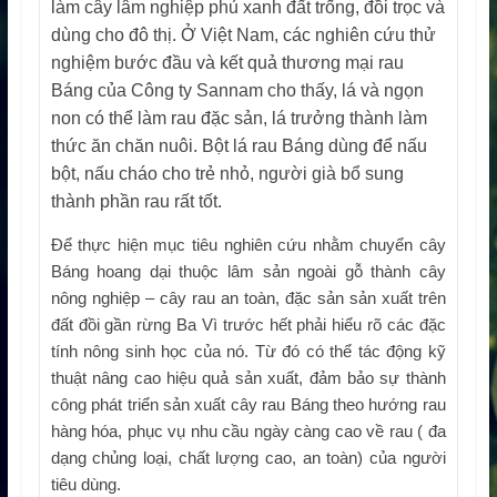
làm cây lâm nghiệp phủ xanh đất trống, đồi trọc và
dùng cho đô thị. Ở Việt Nam, các nghiên cứu thử
nghiệm bước đầu và kết quả thương mại rau
Báng của Công ty Sannam cho thấy, lá và ngọn
non có thể làm rau đặc sản, lá trưởng thành làm
thức ăn chăn nuôi. Bột lá rau Báng dùng để nấu
bột, nấu cháo cho trẻ nhỏ, người già bổ sung
thành phần rau rất tốt.
Để thực hiện mục tiêu nghiên cứu nhằm chuyển cây
Báng hoang dại thuộc lâm sản ngoài gỗ thành cây
nông nghiệp – cây rau an toàn, đặc sản sản xuất trên
đất đồi gần rừng Ba Vì trước hết phải hiểu rõ các đặc
tính nông sinh học của nó. Từ đó có thể tác động kỹ
thuật nâng cao hiệu quả sản xuất, đảm bảo sự thành
công phát triển sản xuất cây rau Báng theo hướng rau
hàng hóa, phục vụ nhu cầu ngày càng cao về rau ( đa
dạng chủng loại, chất lượng cao, an toàn) của người
tiêu dùng.