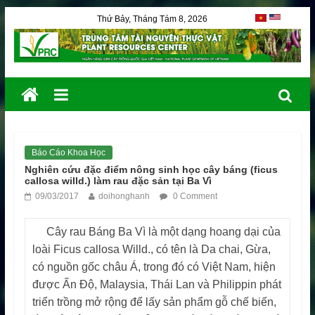
Thứ Bảy, Tháng Tám 8, 2026
Báo Cáo Khoa Học
Nghiên cứu đặc điểm nông sinh học cây báng (ficus
callosa willd.) làm rau đặc sản tại Ba Vì
09/03/2017
doihonghanh
0 Comment
Cây rau Báng Ba Vì là một dạng hoang dại của
loài Ficus callosa Willd., có tên là Da chai, Gừa,
có nguồn gốc châu Á, trong đó có Việt Nam, hiện
được Ấn Độ, Malaysia, Thái Lan và Philippin phát
triển trồng mở rộng để lấy sản phẩm gỗ chế biến,