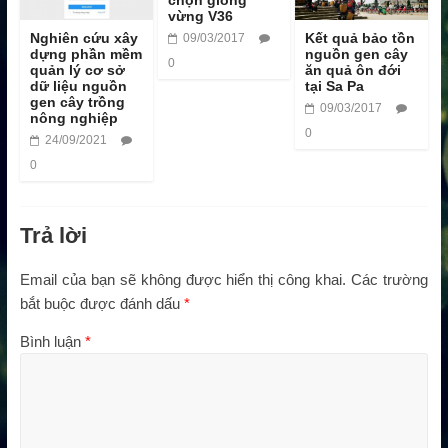
chọn giống
vừng V36
Nghiên cứu xây
Kết quả bảo tồn
09/03/2017
dựng phần mềm
nguồn gen cây
0
quản lý cơ sở
ăn quả ôn đới
dữ liệu nguồn
tại Sa Pa
gen cây trồng
09/03/2017
nông nghiệp
0
24/09/2021
0
Trả lời
Email của bạn sẽ không được hiển thị công khai.
Các trường
bắt buộc được đánh dấu
*
Bình luận
*