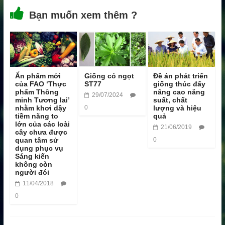
Bạn muốn xem thêm ?
Ấn phẩm mới
Giống cỏ ngọt
Đề án phát triển
của FAO ‘Thực
ST77
giống thúc đẩy
phẩm Thông
nâng cao năng
29/07/2024
minh Tương lai’
suất, chất
nhằm khơi dậy
0
lượng và hiệu
tiềm năng to
quả
lớn của các loài
21/06/2019
cây chưa được
quan tâm sử
0
dụng phục vụ
Sáng kiến
không còn
người đói
11/04/2018
0