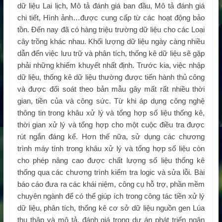
dữ liệu Lai lịch, Mô tả đánh giá ban đầu, Mô tả đánh giá
chi tiết, Hình ảnh…được cung cấp từ các hoạt động bảo
tồn. Đến nay đã có hàng triệu trường dữ liệu cho các Loại
cây trồng khác nhau. Khối lượng dữ liệu ngày càng nhiều
dẫn đến việc lưu trữ và phân tích, thống kê dữ liệu sẽ gặp
phải những khiếm khuyết nhất định. Trước kia, việc nhập
dữ liệu, thống kê dữ liệu thường được tiến hành thủ công
và được đối soát theo bản mẫu gây mất rất nhiều thời
gian, tiền của và công sức. Từ khi áp dụng công nghệ
thông tin trong khâu xử lý và tổng hợp số liệu thống kê,
thời gian xử lý và tổng hợp cho một cuộc điều tra được
rút ngắn đáng kể. Hơn thế nữa, sử dụng các chương
trình máy tính trong khâu xử lý và tổng hợp số liệu còn
cho phép nâng cao được chất lượng số liệu thống kê
thống qua các chương trình kiểm tra logic và sửa lỗi. Bài
báo cáo đưa ra các khái niệm, công cụ hỗ trợ, phần mềm
chuyên ngành để có thể giúp ích trong công tác tiền xử lý
dữ liệu, phân tích, thống kê cơ sở dữ liệu nguồn gen Lúa
thu thập và mô tả, đánh giá trong dự án phát triển ngân