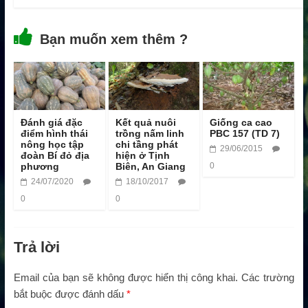
Bạn muốn xem thêm ?
Đánh giá đặc
Kết quả nuôi
Giống ca cao
điểm hình thái
trồng nấm linh
PBC 157 (TD 7)
nông học tập
chi tầng phát
29/06/2015
đoàn Bí đỏ địa
hiện ở Tịnh
phương
Biên, An Giang
0
24/07/2020
18/10/2017
0
0
Trả lời
Email của bạn sẽ không được hiển thị công khai.
Các trường
bắt buộc được đánh dấu
*