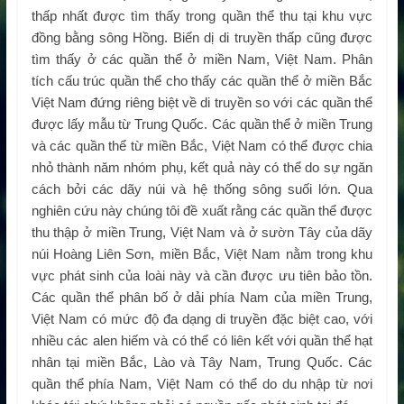
thấp nhất được tìm thấy trong quần thể thu tại khu vực
đồng bằng sông Hồng. Biến dị di truyền thấp cũng được
tìm thấy ở các quần thể ở miền Nam, Việt Nam. Phân
tích cấu trúc quần thể cho thấy các quần thể ở miền Bắc
Việt Nam đứng riêng biệt về di truyền so với các quần thể
được lấy mẫu từ Trung Quốc. Các quần thể ở miền Trung
và các quần thể từ miền Bắc, Việt Nam có thể được chia
nhỏ thành năm nhóm phụ, kết quả này có thể do sự ngăn
cách bởi các dãy núi và hệ thống sông suối lớn. Qua
nghiên cứu này chúng tôi đề xuất rằng các quần thể được
thu thập ở miền Trung, Việt Nam và ở sườn Tây của dãy
núi Hoàng Liên Sơn, miền Bắc, Việt Nam nằm trong khu
vực phát sinh của loài này và cần được ưu tiên bảo tồn.
Các quần thể phân bố ở dải phía Nam của miền Trung,
Việt Nam có mức độ đa dạng di truyền đặc biệt cao, với
nhiều các alen hiếm và có thể có liên kết với quần thể hạt
nhân tại miền Bắc, Lào và Tây Nam, Trung Quốc. Các
quần thể phía Nam, Việt Nam có thể do du nhập từ nơi