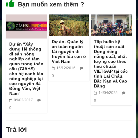
Bạn muốn xem thêm ?
Dự án: Quản lý
Tập huấn kỹ
Dự án “Xây
an toàn nguồn
thuật sản xuất
dựng Hệ thống
tài nguyên di
Dong riềng
di sản nông
truyền lúa cạn ở
năng suất, chất
nghiệp có tầm
Việt Nam
lượng cao theo
quan trọng toàn
tiêu chuẩn
15/12/2016
cầu (GIAHS)
VIETGAP tại các
cho hệ canh tác
0
tỉnh Lai Châu,
nông nghiệp tại
Bắc Kạn và Cao
cao nguyên đá
Bằng
Đồng Văn, Việt
14/04/2025
Nam”
09/02/2017
0
0
Trả lời