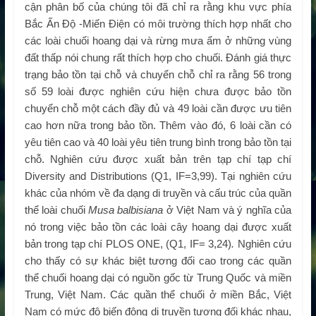
cận phân bố của chúng tôi đã chỉ ra rằng khu vực phía
Bắc Ấn Độ -Miến Điện có môi trường thích hợp nhất cho
các loài chuối hoang dại và rừng mưa ẩm ở những vùng
đất thấp nói chung rất thích hợp cho chuối. Đánh giá thực
trạng bảo tồn tại chỗ và chuyển chỗ chỉ ra rằng 56 trong
số 59 loài được nghiên cứu hiện chưa được bảo tồn
chuyển chỗ một cách đầy đủ và 49 loài cần được ưu tiên
cao hơn nữa trong bảo tồn. Thêm vào đó, 6 loài cần có
yêu tiên cao và 40 loài yêu tiên trung bình trong bảo tồn tại
chỗ. Nghiên cứu được xuất bản trên tạp chí tạp chí
Diversity and Distributions (Q1, IF=3,99). Tại nghiên cứu
khác của nhóm về đa dạng di truyền và cấu trúc của quần
thể loài chuối
Musa balbisiana
ở Việt Nam và ý nghĩa của
nó trong việc bảo tồn các loài cây hoang dại được xuất
bản trong tạp chí PLOS ONE, (Q1, IF= 3,24)
.
Nghiên cứu
cho thấy có sự khác biệt tương đối cao trong các quần
thể chuối hoang dại có nguồn gốc từ Trung Quốc và miền
Trung, Việt Nam. Các quần thể chuối ở miền Bắc, Việt
Nam có mức độ biến động di truyền tương đối khác nhau,