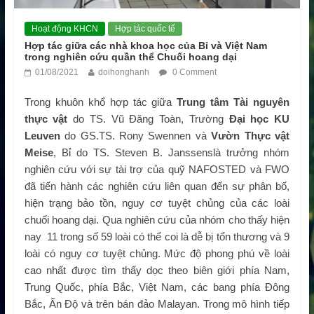
Hoạt động KHCN
Hợp tác quốc tế
Hợp tác giữa các nhà khoa học của Bỉ và Việt Nam
trong nghiên cứu quần thể Chuối hoang dại
01/08/2021
doihonghanh
0 Comment
Trong khuôn khổ hợp tác giữa
Trung tâm Tài nguyên
thực vật
do TS. Vũ Đăng Toàn, Trường
Đại học KU
Leuven
do GS.TS. Rony Swennen và
Vườn Thực vật
Meise
, Bỉ do TS. Steven B. Janssenslà trưởng nhóm
nghiên cứu với sự tài trợ của quỹ NAFOSTED và FWO
đã tiến hành các nghiên cứu liên quan đến sự phân bố,
hiện trạng bảo tồn, nguy cơ tuyệt chủng của các loài
chuối hoang dại. Qua nghiên cứu của nhóm cho thấy hiện
nay 11 trong số 59 loài có thể coi là dễ bị tổn thương và 9
loài có nguy cơ tuyệt chủng. Mức độ phong phú về loài
cao nhất được tìm thấy dọc theo biên giới phía Nam,
Trung Quốc, phía Bắc, Việt Nam, các bang phía Đông
Bắc, Ấn Độ và trên bán đảo Malayan. Trong mô hình tiếp