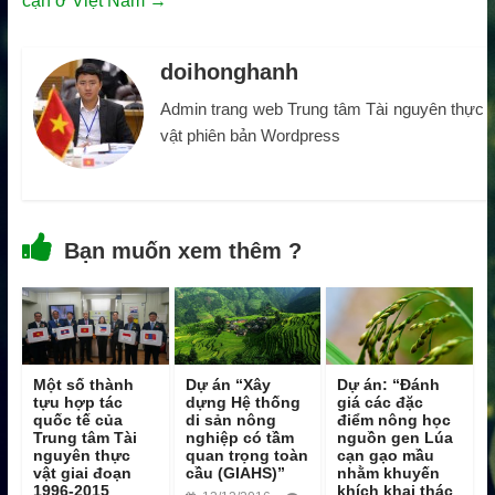
cạn ở Việt Nam
→
doihonghanh
Admin trang web Trung tâm Tài nguyên thực
vật phiên bản Wordpress
Bạn muốn xem thêm ?
Một số thành
Dự án “Xây
Dự án: “Đánh
tựu hợp tác
dựng Hệ thống
giá các đặc
quốc tế của
di sản nông
điểm nông học
Trung tâm Tài
nghiệp có tầm
nguồn gen Lúa
nguyên thực
quan trọng toàn
cạn gạo mầu
vật giai đoạn
cầu (GIAHS)”
nhằm khuyến
1996-2015
khích khai thác