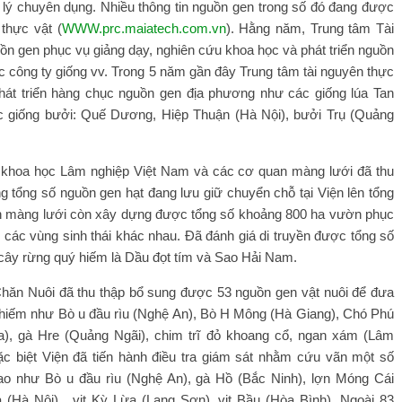
ý chuyên dụng. Nhiều thông tin nguồn gen trong số đó đang được
thực vật (
WWW.prc.maiatech.com.vn
). Hằng năm, Trung tâm Tài
ồn gen phục vụ giảng dạy, nghiên cứu khoa học và phát triển nguồn
ác công ty giống vv. Trong 5 năm gần đây Trung tâm tài nguyên thực
hát triển hàng chục nguồn gen địa phương như các giống lúa Tan
 giống bưởi: Quế Dương, Hiệp Thuận (Hà Nội), bưởi Trụ (Quảng
khoa học Lâm nghiệp Việt Nam và các cơ quan màng lưới đã thu
g tổng số nguồn gen hạt đang lưu giữ chuyển chỗ tại Viện lên tổng
an màng lưới còn xây dựng được tổng số khoảng 800 ha vườn phục
các vùng sinh thái khác nhau. Đã đánh giá di truyền được tổng số
i cây rừng quý hiếm là Dầu đọt tím và Sao Hải Nam.
hăn Nuôi đã thu thập bổ sung được 53 nguồn gen vật nuôi để đưa
 hiếm như Bò u đầu rìu (Nghệ An), Bò H Mông (Hà Giang), Chó Phú
), gà Hre (Quảng Ngãi), chim trĩ đỏ khoang cổ, ngan xám (Lâm
ặc biệt Viện đã tiến hành điều tra giám sát nhằm cứu vãn một số
cao như Bò u đầu rìu (Nghệ An), gà Hồ (Bắc Ninh), lợn Móng Cái
(Hà Nội), vịt Kỳ Lừa (Lạng Sơn), vịt Bầu (Hòa Bình). Ngoài 83