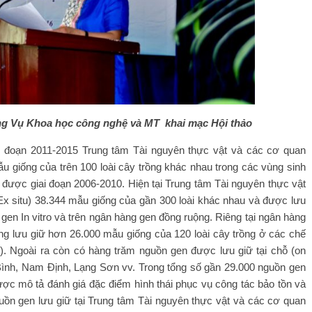
ng Vụ Khoa học công nghệ và MT khai mạc Hội thảo
 đoạn 2011-2015 Trung tâm Tài nguyên thực vật và các cơ quan
u giống của trên 100 loài cây trồng khác nhau trong các vùng sinh
 được giai đoạn 2006-2010. Hiện tại Trung tâm Tài nguyên thực vật
x situ) 38.344 mẫu giống của gần 300 loài khác nhau và được lưu
 gen In vitro và trên ngân hàng gen đồng ruộng. Riêng tại ngân hàng
ang lưu giữ hơn 26.000 mẫu giống của 120 loài cây trồng ở các chế
). Ngoài ra còn có hàng trăm nguồn gen được lưu giữ tại chỗ (on
h Bình, Nam Định, Lạng Sơn vv. Trong tổng số gần 29.000 nguồn gen
ợc mô tả đánh giá đặc điểm hình thái phục vụ công tác bảo tồn và
guồn gen lưu giữ tại Trung tâm Tài nguyên thực vật và các cơ quan