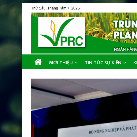
Thứ Sáu, Tháng Tám 7, 2026
GIỚI THIỆU
TIN TỨC SỰ KIỆN
K