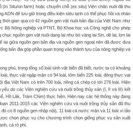
 (In Situ/on farm) hoặc chuyển chỗ (ex situ) Viện chăn nuôi đã thu
ADN để lưu giữ trong điều kiện siêu lạnh có thể phục hồi và nhân
g thời gian qua có 42 nguồn gen vật nuôi bản địa của Việt Nam như
ợc Bộ Nông nghiệp và PTNT, Bộ Khoa học và Công nghệ cho phép
hục nguồn gen vật nuôi dạng lai như bò vàng lai Sin, dê lai, lợn lai
thế lai giữa nguồn gen bản địa và nguồn gen ngoại nên đã được đưa
iống bản địa góp phần quan trọng vào thành tựu của nông nghiệp và
ng phú, trong tổng số loài sinh vật biển đã biết, nước ta có khoảng
 loài, thực vật ngập mặn có 94 loài, tôm biển 225 loài, động thực vạt
 địa Việt Nam có trên 700 loài, riêng cá chép có tới 276 loài. Hiện
yếu do các Viện nghiên cứu và nuôi trồng thủy sản (I, II và III) kết
ể, Hồ Lăk, Tràm Chim) thực hiện. Hiện nay các hệ thống này đang
 đoạn 2011-2015 các Viện nghiên cứu và nuôi trồng trủy sản đã thu
 đó có 8 nguồn gen nhập nội), 11 loài cá nước mặn và 11 loài vi tảo
 được chọn phục vụ cho chương trình chọn giống phục vụ sản xuất
anh, cá rô phi.