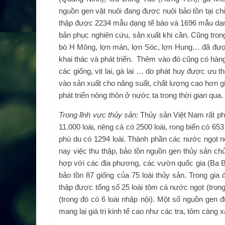
nguồn gen vật nuôi đang được nuôi bảo tồn tại chỗ
thập được 2234 mẫu dạng tế bào và 1696 mẫu dạng 
bản phục nghiên cứu, sản xuất khi cần. Cũng tron
bò H Mông, lợn mán, lợn Sóc, lợn Hung… đã đư
khai thác và phát triển. Thêm vào đó cũng có hàng c
các giống, vịt lai, gà lai … do phát huy được ưu 
vào sản xuất cho năng suất, chất lượng cao hơn g
phát triển nông thôn ở nước ta trong thời gian qua.
Trong lĩnh vực thủy sản:
Thủy sản Việt Nam rất pho
11.000 loài, riêng cá có 2500 loài, rong biển có 653
phù du có 1294 loài. Thành phần các nước ngọt nội
nay việc thu thập, bảo tồn nguồn gen thủy sản chủ 
hợp với các địa phương, các vườn quốc gia (Ba B
bảo tồn 87 giống của 75 loài thủy sản. Trong gia
thập được tổng số 25 loài tôm cá nước ngọt (trong
(trong đó có 6 loài nhập nội). Một số nguồn gen
mang lại giá trị kinh tế cao như các tra, tôm càng x