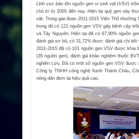
Lĩnh vực bảo tồn nguồn gen vi sinh vật (VSV) trồn
chủ trì từ 2005 đến nay. Hiện tại quỹ gen này t
vật. Trong giai đoạn 2011-2015 Viện Thổ nhưỡng 
trong đó có 121 nguồn gen VSV gây bệnh cây trồ
và Tây Nguyên. Hiện tại đã có 67,90% nguồn ge
đánh giá sơ bộ, có 31,72% được đánh giá chi tiết 
2011-2015 đã có 101 nguồn gen VSV được khai t
(35 nguồn gen), đánh giá khảo nghiệm thuốc BV
nghiên cứu. Đã có một số nguồn gen VSV được m
Công ty TNHH công nghệ Xanh Thành Châu, Côn
nông dân đem lại hiệu quả cao.