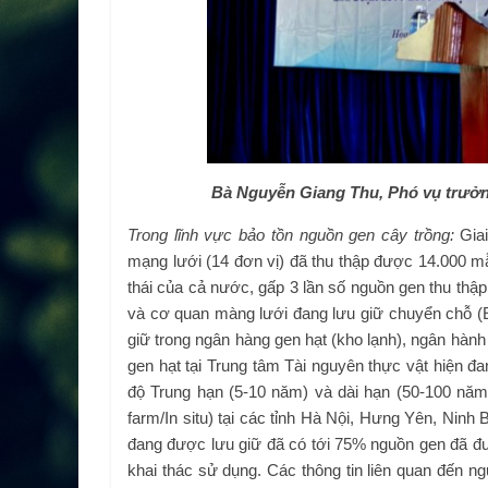
Bà Nguyễn Giang Thu, Phó vụ trưở
Trong lĩnh vực bảo tồn nguồn gen cây trồng:
Giai
mạng lưới (14 đơn vị) đã thu thập được 14.000 mẫ
thái của cả nước, gấp 3 lần số nguồn gen thu thập
và cơ quan màng lưới đang lưu giữ chuyển chỗ (E
giữ trong ngân hàng gen hạt (kho lạnh), ngân hành
gen hạt tại Trung tâm Tài nguyên thực vật hiện đ
độ Trung hạn (5-10 năm) và dài hạn (50-100 năm
farm/In situ) tại các tỉnh Hà Nội, Hưng Yên, Nin
đang được lưu giữ đã có tới 75% nguồn gen đã đư
khai thác sử dụng. Các thông tin liên quan đến n