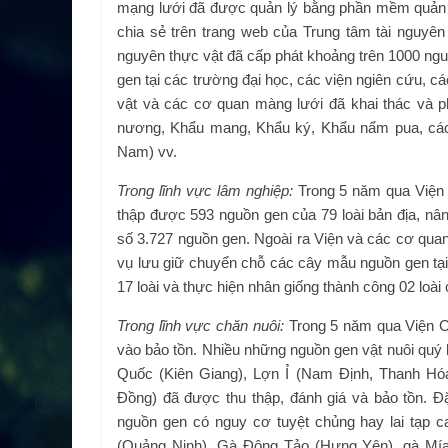
mạng lưới đã được quản lý bằng phần mềm quản l
chia sẻ trên trang web của Trung tâm tài nguyên 
nguyên thực vật đã cấp phát khoảng trên 1000 ngu
gen tại các trường đại học, các viện ngiên cứu, c
vật và các cơ quan màng lưới đã khai thác và p
nương, Khẩu mang, Khẩu ký, Khẩu nẩm pua, các
Nam) vv.
Trong lĩnh vực lâm nghiệp:
Trong 5 năm qua Viện 
thập được 593 nguồn gen của 79 loài bản địa, nân
số 3.727 nguồn gen. Ngoài ra Viện và các cơ qu
vụ lưu giữ chuyển chỗ các cây mẫu nguồn gen tại 
17 loài và thực hiện nhân giống thành công 02 loà
Trong lĩnh vực chăn nuôi:
Trong 5 năm qua Viện C
vào bảo tồn. Nhiều những nguồn gen vật nuôi quý
Quốc (Kiên Giang), Lợn Ỉ (Nam Định, Thanh Hóa
Đồng) đã được thu thập, đánh giá và bảo tồn. Đ
nguồn gen có nguy cơ tuyệt chủng hay lai tạp 
(Quảng Ninh), Gà Đông Tảo (Hưng Yên), gà Mía 