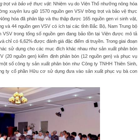
g trọt và bảo vệ thực vật
: Nhiệm vụ do Viện Thổ nhưỡng nông hóa
hường xuyên lưu giữ 1570 nguồn gen VSV trồng trọt và bảo vệ thực
Nông hóa đã phân lập và thu thập được 165 nguồn gen vi sinh vật,
ng và 44 nguồn gen VSV có ích tại các tỉnh Bắc Bộ, Nam Trung bộ
n VSV trong tổng số nguồn gen đang bảo tồn tại Viện được mô tả
và chỉ có 6,62% được đánh giá đặc điểm di truyền. Trong giai đoạn
hác sử dụng cho các mục đích khác nhau như sản xuất phân bón
TV (20 nguồn gen) kiểm định phân bón (12 nguồn gen) và phục vụ
ột số công ty sản xuất phân bón như Công ty TNHH Thiên Sinh,
g ty cổ phần Hữu cơ sử dụng đưa vào sản xuất phục vụ bà con