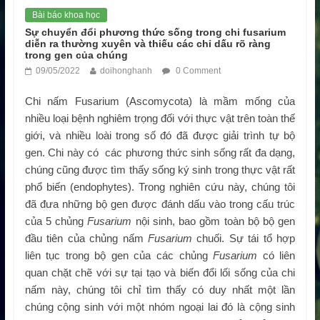
Bài báo khoa học
Sự chuyển đổi phương thức sống trong chi fusarium
diễn ra thường xuyên và thiếu các chỉ dấu rõ ràng
trong gen của chúng
09/05/2022
doihonghanh
0 Comment
Chi nấm Fusarium (Ascomycota) là mầm mống của
nhiều loại bệnh nghiêm trọng đối với thực vật trên toàn thế
giới, và nhiều loài trong số đó đã được giải trình tự bộ
gen. Chi này có các phương thức sinh sống rất đa dạng,
chúng cũng được tìm thấy sống ký sinh trong thực vật rất
phổ biến (endophytes). Trong nghiên cứu này, chúng tôi
đã đưa những bộ gen được đánh dấu vào trong cấu trúc
của 5 chủng
Fusarium
nội sinh, bao gồm toàn bộ bộ gen
đầu tiên của chủng nấm
Fusarium
chuối. Sự tái tổ hợp
liên tục trong bộ gen của các chủng
Fusarium
có liên
quan chặt chẽ với sự tại tạo và biến đổi lối sống của chi
nấm này, chúng tôi chỉ tìm thấy có duy nhất một lần
chúng cộng sinh với một nhóm ngoại lai đó là cộng sinh