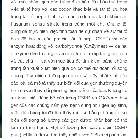
với một nhóm gen côn trùng đơn bào. Sự bảo thủ trong
việc tái tổ hợp với các codon khác biệt và sự tối ưu hóa
trong tái tổ hợp chính xác các codon đã tách khỏi các
Fusarium sensu stricto trong cùng một chi. Chúng tôi
cũng đã thực hiện việc tính toán để dự đoán về sự tái tổ
hợp để tạo ra các protein tái tổ hợp (CSEP) và các
enzym hoạt động với carbohydrate (CAZymes) — cả hai
emzyme đều tham gia vào quá trình tương tác giữa nấm
và vật chủ — và với mục tiêu để tìm kiếm bằng chứng
trong tần xuất xuất hiện qua đó có thể dự đoán lối sống
chúng. Tuy nhiên, thông qua quan sát cây phát sinh của
các loài đã mô tả thấy sự biến đổi của gen thường xuyên
hơn so với thay đổi phương thức sống của loài. Không có
sự khác biệt đáng kể nào trong CSEP và CAZyme, hay
gen của các chủng nấm gây bệnh cũng như gen nội sinh,
mặc dù chúng tôi đã tìm thấy một số bằng chứng có sự
biến đổi trong số lượng các gen được nhân bản có thể
làm ra tăng bệnh. Một số lượng lớn các protein CSEP
phụ (nghĩa là được tìm thấy nhiều hơn 1 đơn vị phân loại