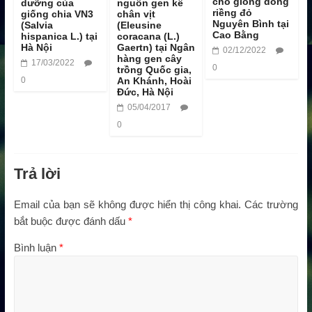
cho giống dong
dưỡng của
nguồn gen kê
riềng đỏ
giống chia VN3
chân vịt
Nguyên Bình tại
(Salvia
(Eleusine
Cao Bằng
hispanica L.) tại
coracana (L.)
Hà Nội
Gaertn) tại Ngân
02/12/2022
hàng gen cây
17/03/2022
0
trồng Quốc gia,
0
An Khánh, Hoài
Đức, Hà Nội
05/04/2017
0
Trả lời
Email của bạn sẽ không được hiển thị công khai.
Các trường
bắt buộc được đánh dấu
*
Bình luận
*