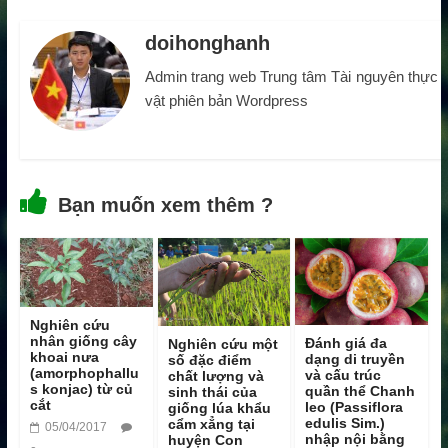
doihonghanh
Admin trang web Trung tâm Tài nguyên thực
vật phiên bản Wordpress
Bạn muốn xem thêm ?
Nghiên cứu
nhân giống cây
Đánh giá đa
Nghiên cứu một
khoai nưa
dạng di truyền
số đặc điểm
(amorphophallu
và cấu trúc
chất lượng và
s konjac) từ củ
quần thể Chanh
sinh thái của
cắt
leo (Passiflora
giống lúa khẩu
edulis Sim.)
cẩm xẳng tại
05/04/2017
nhập nội bằng
huyện Con