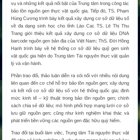
vụ và những kết quả nổi bật của Trung tâm trong công tác
bảo tồn nguồn gen thực vật quốc gia. Tiếp đó, TS. Phạm
Hùng Cương trình bày kết quả xây dựng cơ sở dữ liệu số
về đa dạng sinh học cho tỉnh Lào Cai; TS. Lê Thị Thu
Trang giới thiệu kết quả xây dựng cơ sở dữ liệu DNA
barcode nguồn gen bản địa của Việt Nam; ThS. Đới Hồng
Hạnh trình bày về hệ thống cơ sở dữ liệu quỹ gen sinh
vật quốc gia hiện do Trung tâm Tài nguyên thực vật quản
lý và vận hành.
Phần trao đổi, thảo luận diễn ra sôi nổi với nhiều nội dung
liên quan đến cơ chế hỗ trợ bảo tồn nguồn gen; xây dựng
và kết nối cơ sở dữ liệu số với hệ thống quốc gia; định
mức kinh tế – kỹ thuật trong bảo tồn nguồn gen; chính
sách chia sẻ dữ liệu; mô hình phối hợp mạng lưới cơ sở
lưu giữ nguồn gen; cũng như kinh nghiệm khai thác và
phát triển bền vững các nguồn gen đặc hữu quý hiếm.
Trao đổi tại buổi làm việc, Trung tâm Tài nguyên thực vật