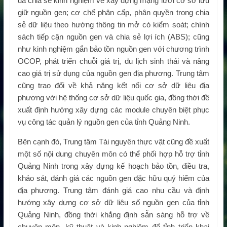
đã chia sẻ kinh nghiệm về xây dựng mạng lưới cơ sở lưu
giữ nguồn gen; cơ chế phân cấp, phân quyền trong chia
sẻ dữ liệu theo hướng thông tin mở có kiểm soát; chính
sách tiếp cận nguồn gen và chia sẻ lợi ích (ABS); cũng
như kinh nghiệm gắn bảo tồn nguồn gen với chương trình
OCOP, phát triển chuỗi giá trị, du lịch sinh thái và nâng
cao giá trị sử dụng của nguồn gen địa phương. Trung tâm
cũng trao đổi về khả năng kết nối cơ sở dữ liệu địa
phương với hệ thống cơ sở dữ liệu quốc gia, đồng thời đề
xuất định hướng xây dựng các module chuyên biệt phục
vụ công tác quản lý nguồn gen của tỉnh Quảng Ninh.
Bên cạnh đó, Trung tâm Tài nguyên thực vật cũng đề xuất
một số nội dung chuyên môn có thể phối hợp hỗ trợ tỉnh
Quảng Ninh trong xây dựng kế hoạch bảo tồn, điều tra,
khảo sát, đánh giá các nguồn gen đặc hữu quý hiếm của
địa phương. Trung tâm đánh giá cao nhu cầu và định
hướng xây dựng cơ sở dữ liệu số nguồn gen của tỉnh
Quảng Ninh, đồng thời khẳng định sẵn sàng hỗ trợ về
chuyên môn, kỹ thuật và kinh nghiệm để tỉnh triển khai