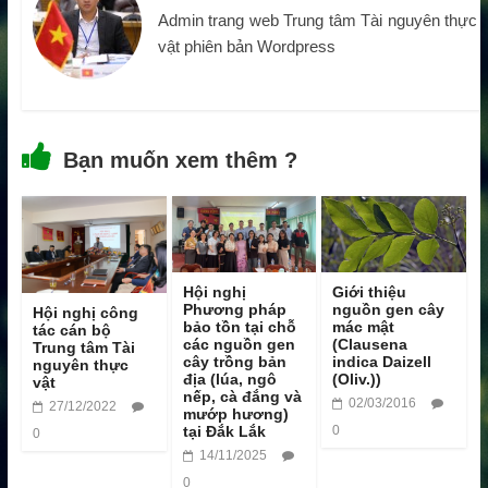
Admin trang web Trung tâm Tài nguyên thực
vật phiên bản Wordpress
Bạn muốn xem thêm ?
Hội nghị
Giới thiệu
Phương pháp
nguồn gen cây
Hội nghị công
bảo tồn tại chỗ
mác mật
tác cán bộ
các nguồn gen
(Clausena
Trung tâm Tài
cây trồng bản
indica Daizell
nguyên thực
địa (lúa, ngô
(Oliv.))
vật
nếp, cà đắng và
02/03/2016
27/12/2022
mướp hương)
tại Đắk Lắk
0
0
14/11/2025
0