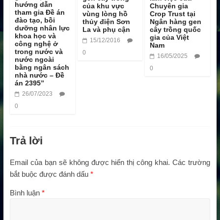
hướng dẫn
của khu vực
Chuyên gia
tham gia Đề án
vùng lòng hồ
Crop Trust tại
đào tạo, bồi
thủy điện Sơn
Ngân hàng gen
dưỡng nhân lực
La và phụ cận
cây trồng quốc
khoa học và
gia của Việt
15/12/2016
công nghệ ở
Nam
trong nước và
0
16/05/2025
nước ngoài
bằng ngân sách
0
nhà nước – Đề
án 2395”
26/07/2023
0
Trả lời
Email của bạn sẽ không được hiển thị công khai.
Các trường
bắt buộc được đánh dấu
*
Bình luận
*