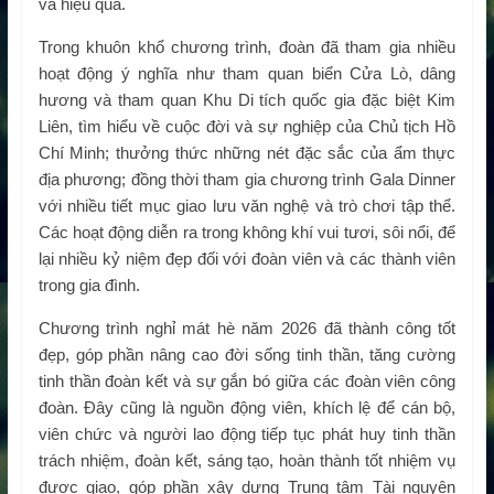
và hiệu quả.
Trong khuôn khổ chương trình, đoàn đã tham gia nhiều
hoạt động ý nghĩa như tham quan biển Cửa Lò, dâng
hương và tham quan Khu Di tích quốc gia đặc biệt Kim
Liên, tìm hiểu về cuộc đời và sự nghiệp của Chủ tịch Hồ
Chí Minh; thưởng thức những nét đặc sắc của ẩm thực
địa phương; đồng thời tham gia chương trình Gala Dinner
với nhiều tiết mục giao lưu văn nghệ và trò chơi tập thể.
Các hoạt động diễn ra trong không khí vui tươi, sôi nổi, để
lại nhiều kỷ niệm đẹp đối với đoàn viên và các thành viên
trong gia đình.
Chương trình nghỉ mát hè năm 2026 đã thành công tốt
đẹp, góp phần nâng cao đời sống tinh thần, tăng cường
tinh thần đoàn kết và sự gắn bó giữa các đoàn viên công
đoàn. Đây cũng là nguồn động viên, khích lệ để cán bộ,
viên chức và người lao động tiếp tục phát huy tinh thần
trách nhiệm, đoàn kết, sáng tạo, hoàn thành tốt nhiệm vụ
được giao, góp phần xây dựng Trung tâm Tài nguyên