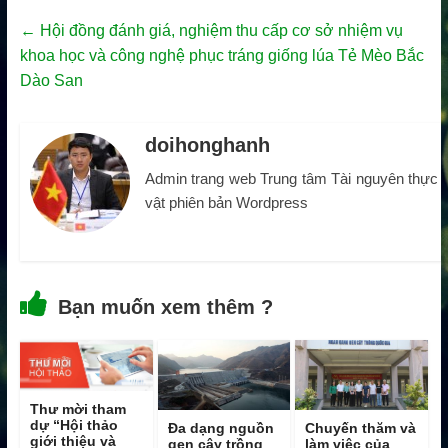
←
Hội đồng đánh giá, nghiệm thu cấp cơ sở nhiệm vụ
khoa học và công nghệ phục tráng giống lúa Tẻ Mèo Bắc
Dào San
doihonghanh
Admin trang web Trung tâm Tài nguyên thực
vật phiên bản Wordpress
Bạn muốn xem thêm ?
Thư mời tham
dự “Hội thảo
Đa dạng nguồn
Chuyến thăm và
giới thiệu và
gen cây trồng
làm việc của