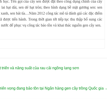
inh học. Tên gọi của cây sen được đặt theo công dụng chính của cây
 lai hạt dài, sen dé hạt tròn; theo hình dạng bề mặt gương sen: sen
t xanh, sen bát tía…Năm 2012 công tác mô tả đánh giá các đặc điểm
được tiến hành. Trong thời gian tới tiếp tục thu thập bổ sung các
 nước để phục vụ công tác bảo tồn và khai thác nguồn gen cây sen.
t triển và năng suất của rau cải ngồng lạng sơn
riển vọng đang bảo tồn tại Ngân hàng gen cây trồng Quốc gia