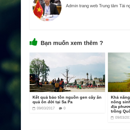
Admin trang web Trung tâm Tài n
Bạn muốn xem thêm ?
Kết quả bảo tồn nguồn gen cây ăn
Khả năng
quả ôn đới tại Sa Pa
nông sinh
địa phươ
09/03/2017
0
trồng Qu
09/03/20