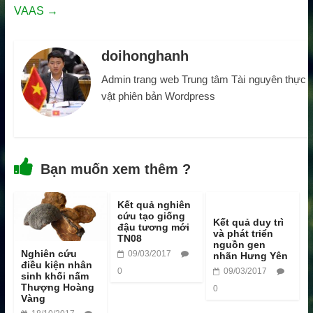
VAAS
→
doihonghanh
Admin trang web Trung tâm Tài nguyên thực
vật phiên bản Wordpress
Bạn muốn xem thêm ?
Kết quả nghiên
cứu tạo giống
Kết quả duy trì
đậu tương mới
và phát triển
TN08
nguồn gen
Nghiên cứu
09/03/2017
nhãn Hưng Yên
điều kiện nhân
0
09/03/2017
sinh khối nấm
Thượng Hoàng
0
Vàng