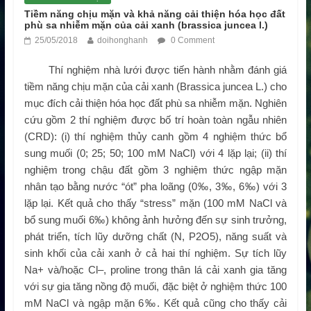
Tiềm năng chịu mặn và khả năng cải thiện hóa học đất
phù sa nhiễm mặn của cải xanh (brassica juncea l.)
25/05/2018
doihonghanh
0 Comment
Thí nghiệm nhà lưới được tiến hành nhằm đánh giá
tiềm năng chịu mặn của cải xanh (
Brassica juncea
L.) cho
mục đích cải thiện hóa học đất phù sa nhiễm mặn. Nghiên
cứu gồm 2 thí nghiệm được bố trí hoàn toàn ngẫu nhiên
(CRD): (i) thí nghiệm thủy canh gồm 4 nghiệm thức bổ
sung muối (0; 25; 50; 100 mM NaCl) với 4 lặp lại; (ii) thí
nghiệm trong chậu đất gồm 3 nghiệm thức ngập mặn
nhân tạo bằng nước “ót” pha loãng (0‰, 3‰, 6‰) với 3
lặp lại. Kết quả cho thấy “stress” mặn (100 mM NaCl và
bổ sung muối 6‰) không ảnh hưởng đến sự sinh trưởng,
phát triển, tích lũy dưỡng chất (N, P
2
O
5
), năng suất và
sinh khối của cải xanh ở cả hai thí nghiệm. Sự tích lũy
Na
+
và/hoặc Cl
–
, proline trong thân lá cải xanh gia tăng
với sự gia tăng nồng độ muối, đặc biệt ở nghiệm thức 100
mM NaCl và ngập mặn 6‰. Kết quả cũng cho thấy cải