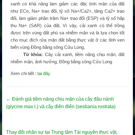
xanh có khả năng làm giảm các đặc tính mặn của đất
như ECe, Na
+
trao đổi, tỷ số Na
+
/Ca
2+
, tăng Ca
2+
trao
đổi, làm giảm phần trăm Na
+
trao đổi (ESP) và tỷ số hấp
thu Na
+
(SAR) của đất. Vì vậy, cải xanh có thể trồng
được trên vùng đất phù sa nhiễm mặn và là lựa chọn tốt
cho mục đích rửa mặn đất bằng thực vật ở các tỉnh ven
biển vùng Đồng bằng sông Cửu Long.
Từ khóa:
Cây cải xanh, tiềm năng chịu mặn, đất
nhiễm mặn, ảnh hưởng, Đồng bằng sông Cửu Long
Xem chi tiết :
tại đây
←
Đánh giá tiềm năng chịu mặn của cây đậu nành
(glycine max l.) và cây điên điển (sesbania rostrata)
Thay đổi nhân sự tại Trung tâm Tài nguyên thực vật,