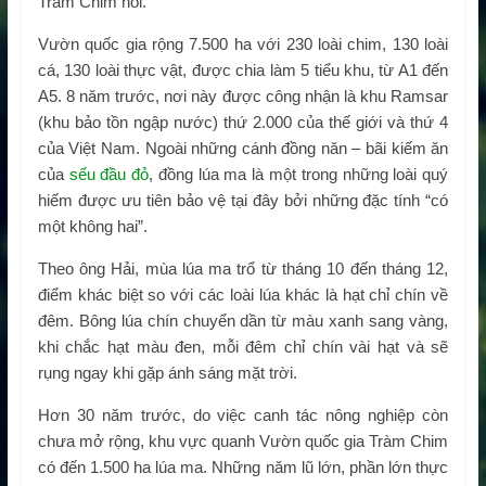
Tràm Chim nói.
Vườn quốc gia rộng 7.500 ha với 230 loài chim, 130 loài
cá, 130 loài thực vật, được chia làm 5 tiểu khu, từ A1 đến
A5. 8 năm trước, nơi này được công nhận là khu Ramsar
(khu bảo tồn ngập nước) thứ 2.000 của thế giới và thứ 4
của Việt Nam. Ngoài những cánh đồng năn – bãi kiếm ăn
của
s
ếu đầu đỏ
, đồng lúa ma là một trong những loài quý
hiếm được ưu tiên bảo vệ tại đây bởi những đặc tính “có
một không hai”.
Theo ông Hải, mùa lúa ma trổ từ tháng 10 đến tháng 12,
điểm khác biệt so với các loài lúa khác là hạt chỉ chín về
đêm. Bông lúa chín chuyển dần từ màu xanh sang vàng,
khi chắc hạt màu đen, mỗi đêm chỉ chín vài hạt và sẽ
rụng ngay khi gặp ánh sáng mặt trời.
Hơn 30 năm trước, do việc canh tác nông nghiệp còn
chưa mở rộng, khu vực quanh Vườn quốc gia Tràm Chim
có đến 1.500 ha lúa ma. Những năm lũ lớn, phần lớn thực