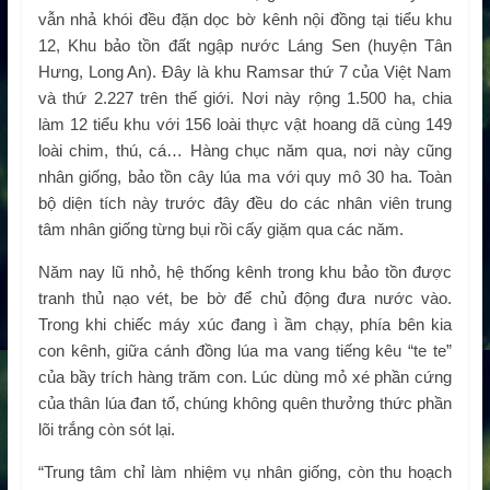
vẫn nhả khói đều đặn dọc bờ kênh nội đồng tại tiểu khu
12, Khu bảo tồn đất ngập nước Láng Sen (huyện Tân
Hưng, Long An). Đây là khu Ramsar thứ 7 của Việt Nam
và thứ 2.227 trên thế giới. Nơi này rộng 1.500 ha, chia
làm 12 tiểu khu với 156 loài thực vật hoang dã cùng 149
loài chim, thú, cá… Hàng chục năm qua, nơi này cũng
nhân giống, bảo tồn cây lúa ma với quy mô 30 ha. Toàn
bộ diện tích này trước đây đều do các nhân viên trung
tâm nhân giống từng bụi rồi cấy giặm qua các năm.
Năm nay lũ nhỏ, hệ thống kênh trong khu bảo tồn được
tranh thủ nạo vét, be bờ để chủ động đưa nước vào.
Trong khi chiếc máy xúc đang ì ầm chạy, phía bên kia
con kênh, giữa cánh đồng lúa ma vang tiếng kêu “te te”
của bầy trích hàng trăm con. Lúc dùng mỏ xé phần cứng
của thân lúa đan tổ, chúng không quên thưởng thức phần
lõi trắng còn sót lại.
“Trung tâm chỉ làm nhiệm vụ nhân giống, còn thu hoạch