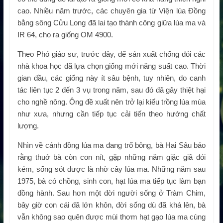
cao. Nhiều năm trước, các chuyên gia từ Viện lúa Đồng
bằng sông Cửu Long đã lai tạo thành công giữa lúa ma và
IR 64, cho ra giống OM 4900.
Theo Phó giáo sư, trước đây, để sản xuất chống đói các
nhà khoa học đã lựa chọn giống mới năng suất cao. Thời
gian đầu, các giống này ít sâu bệnh, tuy nhiên, do canh
tác liên tục 2 đến 3 vụ trong năm, sau đó đã gây thiệt hại
cho nghề nông. Ông đề xuất nên trở lại kiểu trồng lúa mùa
như xưa, nhưng cần tiếp tục cải tiến theo hướng chất
lượng.
Nhìn về cánh đồng lúa ma đang trổ bông, bà Hai Sâu bảo
rằng thuở bà còn con nít, gặp những năm giặc giã đói
kém, sống sót được là nhờ cây lúa ma. Những năm sau
1975, bà có chồng, sinh con, hạt lúa ma tiếp tục làm bạn
đồng hành. Sau hơn một đời người sống ở Tràm Chim,
bây giờ con cái đã lớn khôn, đời sống dù đã khá lên, bà
vẫn không sao quên được mùi thơm hạt gạo lúa ma cùng