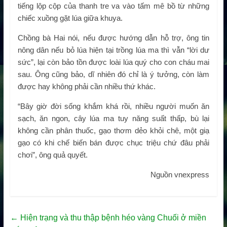
tiếng lộp cộp của thanh tre va vào tấm mê bồ từ những
chiếc xuồng gặt lúa giữa khuya.
Chồng bà Hai nói, nếu được hướng dẫn hỗ trợ, ông tin
nông dân nếu bỏ lúa hiện tại trồng lúa ma thì vẫn “lời dư
sức”, lại còn bảo tồn được loài lúa quý cho con cháu mai
sau. Ông cũng bảo, dĩ nhiên đó chỉ là ý tưởng, còn làm
được hay không phải cần nhiều thứ khác.
“Bây giờ đời sống khắm khá rồi, nhiều người muốn ăn
sạch, ăn ngon, cây lúa ma tuy năng suất thấp, bù lại
không cần phân thuốc, gạo thơm dẻo khỏi chê, một giạ
gạo có khi chế biến bán được chục triệu chứ đâu phải
chơi”, ông quả quyết.
Nguồn vnexpress
←
Hiện trạng và thu thập bệnh héo vàng Chuối ở miền