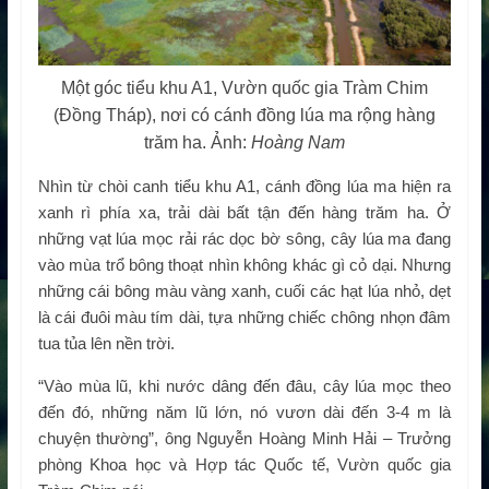
Một góc tiểu khu A1, Vườn quốc gia Tràm Chim
(Đồng Tháp), nơi có cánh đồng lúa ma rộng hàng
trăm ha. Ảnh:
Hoàng Nam
Nhìn từ chòi canh tiểu khu A1, cánh đồng lúa ma hiện ra
xanh rì phía xa, trải dài bất tận đến hàng trăm ha. Ở
những vạt lúa mọc rải rác dọc bờ sông, cây lúa ma đang
vào mùa trổ bông thoạt nhìn không khác gì cỏ dại. Nhưng
những cái bông màu vàng xanh, cuối các hạt lúa nhỏ, dẹt
là cái đuôi màu tím dài, tựa những chiếc chông nhọn đâm
tua tủa lên nền trời.
“Vào mùa lũ, khi nước dâng đến đâu, cây lúa mọc theo
đến đó, những năm lũ lớn, nó vươn dài đến 3-4 m là
chuyện thường”, ông Nguyễn Hoàng Minh Hải – Trưởng
phòng Khoa học và Hợp tác Quốc tế, Vườn quốc gia