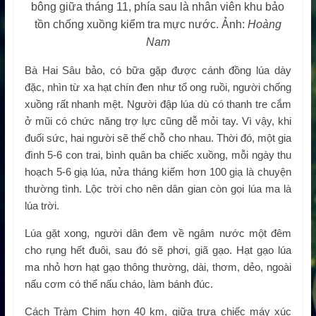
bông giữa tháng 11, phía sau là nhân viên khu bảo
tồn chống xuồng kiểm tra mực nước. Ảnh:
Hoàng
Nam
Bà Hai Sâu bảo, có bữa gặp được cánh đồng lúa dày
đặc, nhìn từ xa hạt chín đen như tổ ong ruồi, người chống
xuồng rất nhanh mệt. Người đập lúa dù có thanh tre cắm
ở mũi có chức năng trợ lực cũng dễ mỏi tay. Vì vậy, khi
đuối sức, hai người sẽ thế chỗ cho nhau. Thời đó, một gia
đình 5-6 con trai, bình quân ba chiếc xuồng, mỗi ngày thu
hoạch 5-6 giạ lúa, nửa tháng kiếm hơn 100 giạ là chuyện
thường tình. Lộc trời cho nên dân gian còn gọi lúa ma là
lúa trời.
Lúa gặt xong, người dân đem về ngâm nước một đêm
cho rụng hết đuôi, sau đó sẽ phơi, giã gạo. Hạt gạo lúa
ma nhỏ hơn hạt gạo thông thường, dài, thơm, dẻo, ngoài
nấu cơm có thể nấu cháo, làm bánh đúc.
Cách Tràm Chim hơn 40 km, giữa trưa chiếc máy xúc