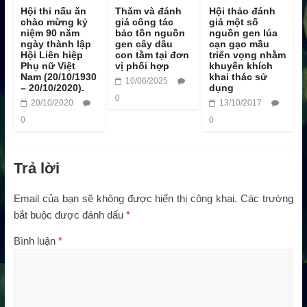
Hội thi nấu ăn
Thăm và đánh
Hội thảo đánh
chào mừng kỷ
giá công tác
giá một số
niệm 90 năm
bảo tồn nguồn
nguồn gen lúa
ngày thành lập
gen cây dâu
cạn gạo mầu
Hội Liên hiệp
con tằm tại đơn
triển vọng nhằm
Phụ nữ Việt
vị phối hợp
khuyến khích
Nam (20/10/1930
khai thác sử
10/06/2025
– 20/10/2020).
dụng
0
20/10/2020
13/10/2017
0
0
Trả lời
Email của bạn sẽ không được hiển thị công khai.
Các trường
bắt buộc được đánh dấu
*
Bình luận
*