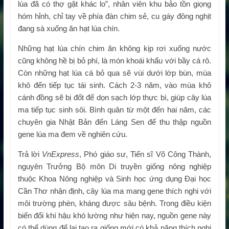
lúa đã có thợ gặt khác lo”, nhân viên khu bảo tồn giọng
hóm hỉnh, chỉ tay về phía đàn chim sẻ, cu gáy đông nghịt
đang sà xuống ăn hạt lúa chín.
Những hạt lúa chín chim ăn không kịp rơi xuống nước
cũng không hề bị bỏ phí, là món khoái khẩu với bầy cá rô.
Còn những hạt lúa cá bỏ qua sẽ vùi dưới lớp bùn, mùa
khô đến tiếp tục tái sinh. Cách 2-3 năm, vào mùa khô
cánh đồng sẽ bị đốt để dọn sạch lớp thực bì, giúp cây lúa
ma tiếp tục sinh sôi. Bình quân từ một đến hai năm, các
chuyên gia Nhật Bản đến Láng Sen để thu thập nguồn
gene lúa ma đem về nghiên cứu.
Trả lời
VnExpress
, Phó giáo sư, Tiến sĩ Võ Công Thành,
nguyên Trưởng Bộ môn Di truyền giống nông nghiệp
thuộc Khoa Nông nghiệp và Sinh học ứng dụng Đại học
Cần Thơ nhận định, cây lúa ma mang gene thích nghi với
môi trường phèn, kháng được sâu bệnh. Trong điều kiện
biến đổi khí hậu khó lường như hiện nay, nguồn gene này
có thể dùng để lai tạo ra giống mới có khả năng thích nghi