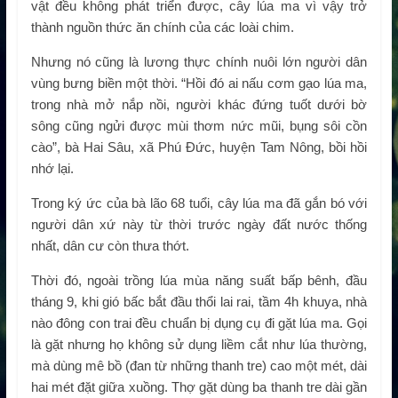
vật đều không phát triển được, cây lúa ma vì vậy trở
thành nguồn thức ăn chính của các loài chim.
Nhưng nó cũng là lương thực chính nuôi lớn người dân
vùng bưng biền một thời. “Hồi đó ai nấu cơm gạo lúa ma,
trong nhà mở nắp nồi, người khác đứng tuốt dưới bờ
sông cũng ngửi được mùi thơm nức mũi, bụng sôi cồn
cào”, bà Hai Sâu, xã Phú Đức, huyện Tam Nông, bồi hồi
nhớ lại.
Trong ký ức của bà lão 68 tuổi, cây lúa ma đã gắn bó với
người dân xứ này từ thời trước ngày đất nước thống
nhất, dân cư còn thưa thớt.
Thời đó, ngoài trồng lúa mùa năng suất bấp bênh, đầu
tháng 9, khi gió bấc bắt đầu thổi lai rai, tầm 4h khuya, nhà
nào đông con trai đều chuẩn bị dụng cụ đi gặt lúa ma. Gọi
là gặt nhưng họ không sử dụng liềm cắt như lúa thường,
mà dùng mê bồ (đan từ những thanh tre) cao một mét, dài
hai mét đặt giữa xuồng. Thợ gặt dùng ba thanh tre dài gần