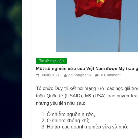
Tin tức sự kiện
Một số nghiên cứu của Việt Nam được Mỹ trao g
09/08/2021
doihonghanh
0 Comment
Tổ chức Duy trì kết nối mạng lưới các học giả 
triển Quốc tế (USAID), Mỹ (USA) trao quyền lựa
nhưng yêu tiên như sau:
Ô nhiễm nguồn nước,
Ô nhiễm không khí;
Hỗ trợ các doanh nghiệp vừa và nhỏ.