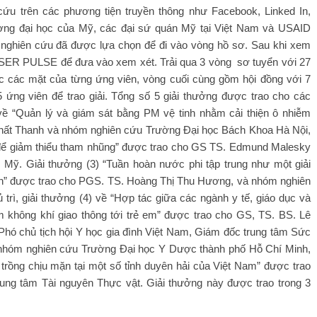
u trên các phương tiện truyền thông như Facebook, Linked In,
rường đại học của Mỹ, các đại sứ quán Mỹ tại Việt Nam và USAID
 nghiên cứu đã được lựa chọn để đi vào vòng hồ sơ. Sau khi xem
LASER PULSE để đưa vào xem xét. Trải qua 3 vòng sơ tuyển với 27
c các mặt của từng ứng viên, vòng cuối cùng gồm hội đồng với 7
5 ứng viên để trao giải. Tổng số 5 giải thưởng được trao cho các
 về “Quản lý và giám sát bằng PM vệ tinh nhằm cải thiện ô nhiễm
Nhất Thanh và nhóm nghiên cứu Trường Đại học Bách Khoa Hà Nội,
am để giảm thiểu tham nhũng” được trao cho GS TS. Edmund Malesky
Mỹ. Giải thưởng (3) “Tuần hoàn nước phi tập trung như một giải
iên” được trao cho PGS. TS. Hoàng Thị Thu Hương, và nhóm nghiên
rì, giải thưởng (4) về “Hợp tác giữa các ngành y tế, giáo dục và
 không khí giao thông tới trẻ em” được trao cho GS, TS. BS. Lê
hó chủ tịch hội Y học gia đình Việt Nam, Giám đốc trung tâm Sức
à nhóm nghiên cứu Trường Đại học Y Dược thành phố Hỗ Chí Minh,
 trồng chịu mặn tại một số tỉnh duyên hải của Việt Nam” được trao
ung tâm Tài nguyên Thực vật. Giải thưởng này được trao trong 3