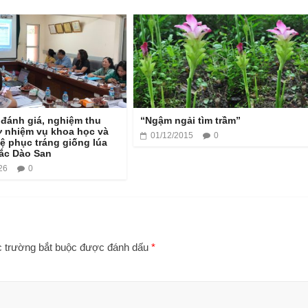
 đánh giá, nghiệm thu
“Ngậm ngải tìm trầm”
ở nhiệm vụ khoa học và
01/12/2015
0
ệ phục tráng giống lúa
ắc Dào San
26
0
 trường bắt buộc được đánh dấu
*