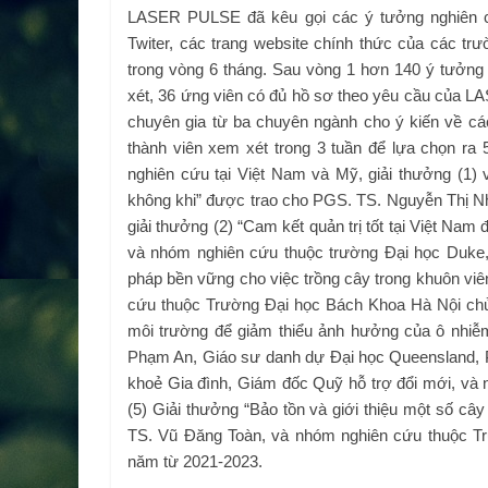
LASER PULSE đã kêu gọi các ý tưởng nghiên cứ
Twiter, các trang website chính thức của các t
trong vòng 6 tháng. Sau vòng 1 hơn 140 ý tưởng
xét, 36 ứng viên có đủ hồ sơ theo yêu cầu của 
chuyên gia từ ba chuyên ngành cho ý kiến về cá
thành viên xem xét trong 3 tuần để lựa chọn ra 
nghiên cứu tại Việt Nam và Mỹ, giải thưởng (1)
không khi” được trao cho PGS. TS. Nguyễn Thị 
giải thưởng (2) “Cam kết quản trị tốt tại Việt N
và nhóm nghiên cứu thuộc trường Đại học Duke, 
pháp bền vững cho việc trồng cây trong khuôn v
cứu thuộc Trường Đại học Bách Khoa Hà Nội chủ t
môi trường để giảm thiểu ảnh hưởng của ô nhiễm
Phạm An, Giáo sư danh dự Đại học Queensland, P
khoẻ Gia đình, Giám đốc Quỹ hỗ trợ đổi mới, v
(5) Giải thưởng “Bảo tồn và giới thiệu một số cây
TS. Vũ Đăng Toàn, và nhóm nghiên cứu thuộc Tr
năm từ 2021-2023.