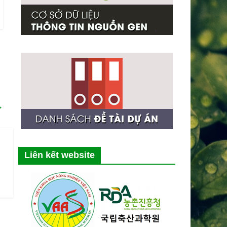
→
Liên kết website