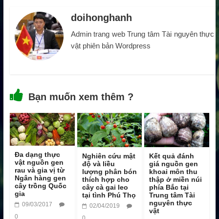
doihonghanh
Admin trang web Trung tâm Tài nguyên thực
vật phiên bản Wordpress
Bạn muốn xem thêm ?
Đa dạng thực
Nghiên cứu mật
Kết quả đánh
vật nguồn gen
độ và liều
giá nguồn gen
rau và gia vị từ
lượng phân bón
khoai môn thu
Ngân hàng gen
thích hợp cho
thập ở miền núi
cây trồng Quốc
cây cà gai leo
phía Bắc tại
gia
tại tình Phú Thọ
Trung tâm Tài
nguyên thực
09/03/2017
02/04/2019
vật
0
0