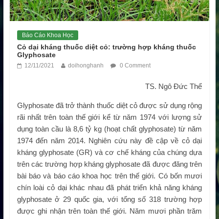
Báo Cáo Khoa Học
Cỏ dại kháng thuốc diệt cỏ: trường hợp kháng thuốc
Glyphosate
12/11/2021
doihonghanh
0 Comment
TS. Ngô Đức Thể
Glyphosate đã trở thành thuốc diệt cỏ được sử dụng rộng
rãi nhất trên toàn thế giới kể từ năm 1974 với lượng sử
dụng toàn cầu là 8,6 tỷ kg (hoạt chất glyphosate) từ năm
1974 đến năm 2014. Nghiên cứu này đề cập về cỏ dại
kháng glyphosate (GR) và cơ chế kháng của chúng dựa
trên các trường hợp kháng glyphosate đã được đăng trên
bài báo và báo cáo khoa học trên thế giới. Có bốn mươi
chín loài cỏ dại khác nhau đã phát triển khả năng kháng
glyphosate ở 29 quốc gia, với tổng số 318 trường hợp
được ghi nhận trên toàn thế giới. Năm mươi phần trăm