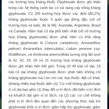
các trường hợp kháng thuốc Glyphosate được ghi nhận
trong các hệ thống canh tác có sử dụng cây trồng kháng
glyphosate. Có 255 trường hợp được xác định (80,2%)
kháng glyphosate thuộc 5 quốc gia đứng đầu (về số
trường hợp và loài), đó là Mỹ, Australia, Argentina, Brazil
và Canada. Năm loài cỏ dại phổ biến nhất (về số trường
hợp kháng glyphosate) được phát hiện có khả năng
kháng glyphosate là
Conyza canadensis, Amaranthus
palmeri, Amaranthus tuberculatus, Lolium perenne ssp.
Multiflorum,
và
Ambrosia artemisiifolia
tương ứng lần lượt
là 42, 42, 29, 26 và 21 trường hợp kháng glyphosate
được ghi nhận trên thế giới. Trong số 49 loài cỏ dại, 19
loài cỏ dại kháng glyphosate được phát hiện không chỉ
kháng glyphosate mà còn với các loại thuốc diệt cỏ khác
(kháng nhiều loại thuốc diệt cỏ). Cơ chế kháng glyphosate
ở cỏ dại bao gồm (1) thay đổi vị trí đích: đột biến vị trí đích
và khuếch đại gen vị trí đích; và (2) các cơ chế không
phải vị trí đích liên quan đến các phương thức loại trừ
glyphosate khỏi vị trí đích: giảm hấp thu glyphosate, giảm