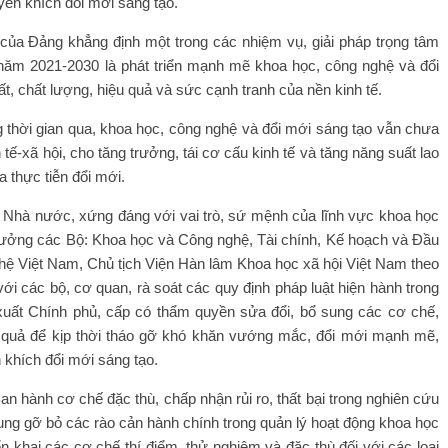
yến khích đổi mới sáng tạo.
I của Đảng khẳng định một trong các nhiệm vụ, giải pháp trọng tâm
0 năm 2021-2030 là phát triển mạnh mẽ khoa học, công nghệ và đổi
, chất lượng, hiệu quả và sức cạnh tranh của nền kinh tế.
 thời gian qua, khoa học, công nghệ và đổi mới sáng tạo vẫn chưa
 tế-xã hội, cho tăng trưởng, tái cơ cấu kinh tế và tăng năng suất lao
a thực tiễn đổi mới.
 Nhà nước, xứng đáng với vai trò, sứ mệnh của lĩnh vực khoa học
rưởng các Bộ: Khoa học và Công nghệ, Tài chính, Kế hoạch và Đầu
hệ Việt Nam, Chủ tịch Viện Hàn lâm Khoa học xã hội Việt Nam theo
ới các bộ, cơ quan, rà soát các quy định pháp luật hiện hành trong
xuất Chính phủ, cấp có thẩm quyền sửa đổi, bổ sung các cơ chế,
ệu quả để kịp thời tháo gỡ khó khăn vướng mắc, đổi mới mạnh mẽ,
 khích đổi mới sáng tạo.
an hành cơ chế đặc thù, chấp nhận rủi ro, thất bại trong nghiên cứu
rung gỡ bỏ các rào cản hành chính trong quản lý hoạt động khoa học
 khai các cơ chế thí điểm, thử nghiệm và đặc thù đối với các loại