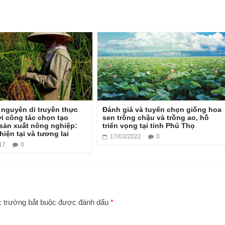
ài nguyên di truyền thực
Đánh giá và tuyển chọn giống hoa
ới công tác chọn tạo
sen trồng chậu và trồng ao, hồ
sản xuất nông nghiệp:
triển vọng tại tỉnh Phú Thọ
hiện tại và tương lai
17/03/2022
0
17
0
 trường bắt buộc được đánh dấu
*