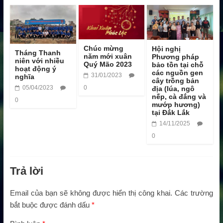
Chúc mừng
Hội nghị
Tháng Thanh
năm mới xuân
Phương pháp
niên với nhiều
Quý Mão 2023
bảo tồn tại chỗ
hoạt động ý
các nguồn gen
31/01/2023
nghĩa
cây trồng bản
05/04/2023
0
địa (lúa, ngô
nếp, cà đắng và
0
mướp hương)
tại Đắk Lắk
14/11/2025
0
Trả lời
Email của bạn sẽ không được hiển thị công khai.
Các trường
bắt buộc được đánh dấu
*