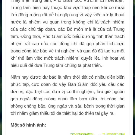
Thay mặt Trung tâm, Phó Giám đốc Vũ Linh Chi kết luận,
Trung tâm hiện nay thuộc khu vực thấp nên khi có mưa
lớn đồng ruộng rất dễ bị ngập úng vì vậy việc xử lý thoát
nước là nhiệm vụ quan trọng không chỉ là trách nhiệm
của các chủ tập đoàn, các Bộ môn mà là của cả Trung
tâm. Đồng thời, Phó Giám đốc biểu dương tinh thần trách
nhiệm rất cao của các đồng chí đã góp phần tích cực
trong công tác bảo vệ thí nghiệm và qua đó đã tạo ra một
khí thế làm việc mới: trách nhiệm, quyết liệt, linh hoạt và
hiệu quả để đưa Trung tâm chúng ta phát triển.
Năm nay được dự báo là năm thời tiết có nhiều diễn biến
phức tạp, cực đoan do vậy Ban Giám đốc yêu cầu các
đơn vị, đặc biệt các đơn vị có thí nghiệm, lưu giữ nguồn
gen ngoài đồng ruộng quan tâm hơn nữa tới công tác
phòng chống bão, úng ngập và sâu bệnh trong thời gian
tới nhằm giảm thiểu tối đa thiệt hại do thiên tai gây ra.
Một số hình ảnh: