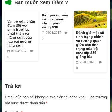
Bạn muốn xem thêm ?
Kết quả nghiên
cứu và tuyển
Vai trò của phân
chọn giống
đạm đối với
vừng V36
sinh trưởng,
Đánh giá một số
09/03/2017
phát triển và
tính trạng chinh
năng suất của
0
và tương quan
rau cải ngồng
giữa các tính
lạng sơn
trạng của bộ
09/03/2017
sưu tập 235
giống lúa
0
25/03/2020
0
Trả lời
Email của bạn sẽ không được hiển thị công khai.
Các trường
bắt buộc được đánh dấu
*