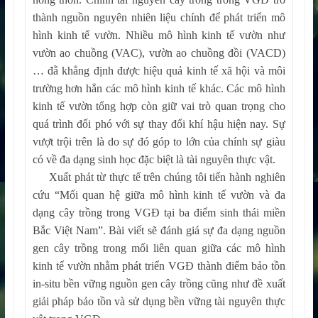
thành nguồn nguyên nhiên liệu chính để phát triển mô
hình kinh tế vườn. Nhiều mô hình kinh tế vườn như
vườn ao chuồng (VAC), vườn ao chuồng đồi (VACD)
… đẵ khẳng định được hiệu quả kinh tế xã hội và môi
trường hơn hẳn các mô hình kinh tế khác. Các mô hình
kinh tế vườn tổng hợp còn giữ vai trò quan trọng cho
quá trình đối phó với sự thay đổi khí hậu hiện nay. Sự
vượt trội trên là do sự đó góp to lớn của chính sự giàu
có về đa dạng sinh học đặc biệt là tài nguyên thực vật.
Xuất phát từ thực tế trên chúng tôi tiến hành nghiên
cứu “Mối quan hệ giữa mô hình kinh tế vườn và đa
dạng cây trồng trong VGĐ tại ba điểm sinh thái miền
Bắc Việt Nam”. Bài viết sẽ đánh giá sự đa dạng nguồn
gen cây trồng trong mối liên quan giữa các mô hình
kinh tế vườn nhằm phát triển VGĐ thành điểm bảo tồn
in-situ bền vững nguồn gen cây trồng cũng như đề xuất
giải pháp bảo tồn và sử dụng bền vững tài nguyên thực