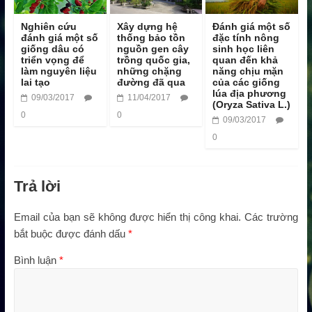
Nghiên cứu
Xây dựng hệ
Đánh giá một số
đánh giá một số
thống bảo tồn
đặc tính nông
giống dâu có
nguồn gen cây
sinh học liên
triển vọng để
trồng quốc gia,
quan đến khả
làm nguyên liệu
những chặng
năng chịu mặn
lai tạo
đường đã qua
của các giống
lúa địa phương
09/03/2017
11/04/2017
(Oryza Sativa L.)
0
0
09/03/2017
0
Trả lời
Email của bạn sẽ không được hiển thị công khai.
Các trường
bắt buộc được đánh dấu
*
Bình luận
*