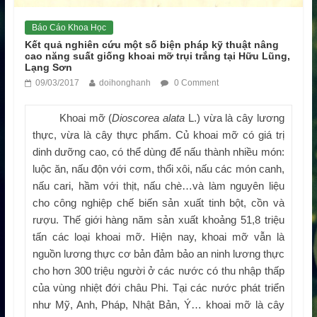
Báo Cáo Khoa Học
Kết quả nghiên cứu một số biện pháp kỹ thuật nâng
cao năng suất giống khoai mỡ trụi trắng tại Hữu Lũng,
Lạng Sơn
09/03/2017
doihonghanh
0 Comment
Khoai mỡ (
Dioscorea alata
L.) vừa là cây lương
thực, vừa là cây thực phẩm. Củ khoai mỡ có giá trị
dinh dưỡng cao, có thể dùng để nấu thành nhiều món:
luộc ăn, nấu độn với cơm, thổi xôi, nấu các món canh,
nấu cari, hầm với thịt, nấu chè…và làm nguyên liệu
cho công nghiệp chế biến sản xuất tinh bột, cồn và
rượu. Thế giới hàng năm sản xuất khoảng 51,8 triệu
tấn các loại khoai mỡ. Hiện nay, khoai mỡ vẫn là
nguồn lương thực cơ bản đảm bảo an ninh lương thực
cho hơn 300 triệu người ở các nước có thu nhập thấp
của vùng nhiệt đới châu Phi. Tại các nước phát triển
như Mỹ, Anh, Pháp, Nhật Bản, Ý… khoai mỡ là cây