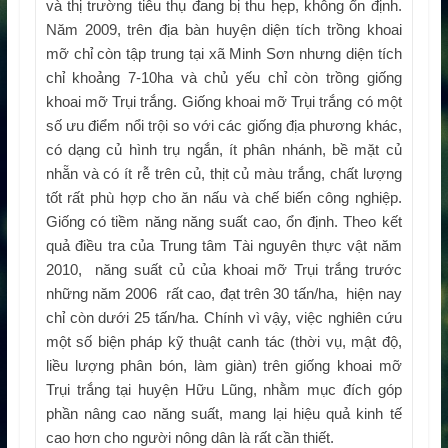
và thị trường tiêu thụ đang bị thu hẹp, không ổn định.
Năm 2009, trên địa bàn huyện diện tích trồng khoai
mỡ chỉ còn tập trung tại xã Minh Sơn nhưng diện tích
chỉ khoảng 7-10ha và chủ yếu chỉ còn trồng giống
khoai mỡ Trụi trắng. Giống khoai mỡ Trụi trắng có một
số ưu điểm nổi trội so với các giống địa phương khác,
có dạng củ hình trụ ngắn, ít phân nhánh, bề mặt củ
nhẵn và có ít rễ trên củ, thịt củ màu trắng, chất lượng
tốt rất phù hợp cho ăn nấu và chế biến công nghiệp.
Giống có tiềm năng năng suất cao, ổn định. Theo kết
quả điều tra của Trung tâm Tài nguyên thực vật năm
2010, năng suất củ của khoai mỡ Trụi trắng trước
những năm 2006 rất cao, đạt trên 30 tấn/ha, hiện nay
chỉ còn dưới 25 tấn/ha. Chính vì vậy, việc nghiên cứu
một số biện pháp kỹ thuật canh tác (thời vụ, mật độ,
liều lượng phân bón, làm giàn) trên giống khoai mỡ
Trụi trắng tại huyện Hữu Lũng, nhằm mục đích góp
phần nâng cao năng suất, mang lại hiệu quả kinh tế
cao hơn cho người nông dân là rất cần thiết.