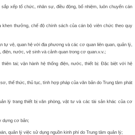
, sắp xếp tổ chức, nhân sự, điều động, bổ nhiệm, luôn chuyển cán
đua khen thưởng, chế độ chính sách của cán bộ viên chức theo quy
ân tự vệ, quan hệ với địa phương và các cơ quan liên quan, quản lý,
, điện, nước, vệ sinh và cảnh quan trong cơ quan.v.v.;
iên tai; vận hành hệ thống điện, nước, thiết bị: Đặc biệt với hệ
ơ, thể thức, thủ tục, tính hợp pháp của văn bản do Trung tâm phát
ản lý trang thiết bị văn phòng, vật tư và các tài sản khác của cơ
ây dựng cơ bản;
án, quản lý việc sử dụng nguồn kinh phí do Trung tâm quản lý;