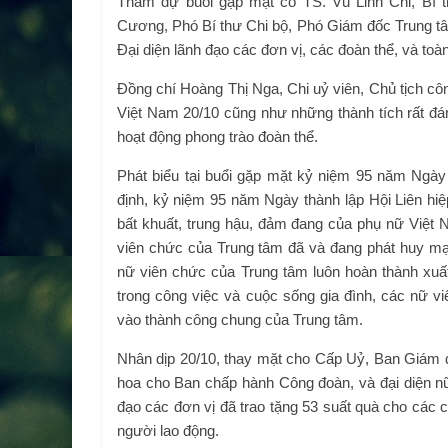
Tham dự buổi gặp mặt có TS. Vũ Linh Chi, Bí 
Cương, Phó Bí thư Chi bộ, Phó Giám đốc Trung tâ
Đại diện lãnh đạo các đơn vị, các đoàn thể, và toà
Đồng chí Hoàng Thị Nga, Chi uỷ viên, Chủ tịch cô
Việt Nam 20/10 cũng như những thành tích rất đá
hoạt động phong trào đoàn thể.
Phát biểu tại buổi gặp mặt kỷ niệm 95 năm Ngày
định, kỷ niệm 95 năm Ngày thành lập Hội Liên hiệp
bất khuất, trung hậu, đảm đang của phụ nữ Việt N
viên chức của Trung tâm đã và đang phát huy mạ
nữ viên chức của Trung tâm luôn hoàn thành xu
trong công việc và cuộc sống gia đình, các nữ v
vào thành công chung của Trung tâm.
Nhân dịp 20/10, thay mặt cho Cấp Uỷ, Ban Giám
hoa cho Ban chấp hành Công đoàn, và đại diện n
đạo các đơn vị đã trao tặng 53 suất quà cho các 
người lao động.