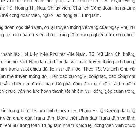
thư Chi bộ, Phó Giám đốc phụ trách Trung tâm; TS. Phạm Hùng
m; TS. Hoàng Thị Nga, Chi uỷ viên, Chủ tịch Công đoàn Trung tâm;
n thể công đoàn viên, người lao động tại Trung tâm.
ng đoàn đọc diễn văn, ôn lại truyền thống vẻ vang của Ngày Phụ nữ
ng tự hào của nữ viên chức Trung tâm trong nghiên cứu khoa học,
 thành lập Hội Liên hiệp Phụ nữ Việt Nam, TS. Vũ Linh Chi khẳng
 Phụ nữ Việt Nam là dịp để ôn lại và tri ân truyền thống anh hùng,
am trong suốt chiều dài lịch sử dân tộc. Theo TS. Vũ Linh Chi, nữ
nh mẽ truyền thống đó. Trên các cương vị công tác, các đồng chí
ất sắc nhiệm vụ được giao. Dù phải đảm đương nhiều trách nhiệm
iên chức vẫn nỗ lực hoàn thành tốt nhiệm vụ, đóng góp quan trọng
 đốc Trung tâm, TS. Vũ Linh Chi và TS. Phạm Hùng Cương đã tặng
ữ viên chức của Trung tâm. Đồng thời Lãnh đạo Trung tâm và lãnh
chị em nữ trong toàn Trung tâm nhằm khích lệ, động viên viên chức