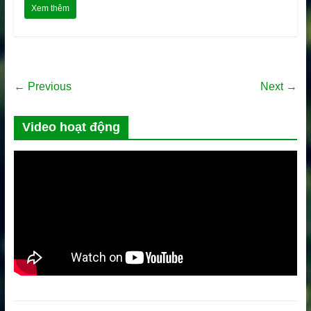
Xem thêm
← Previous
Next →
Video hoạt động