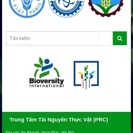
Trung Tâm Tài Nguyên Thực Vật (PRC)
Địa chỉ: An Khánh, Hoài Đức, Hà Nội