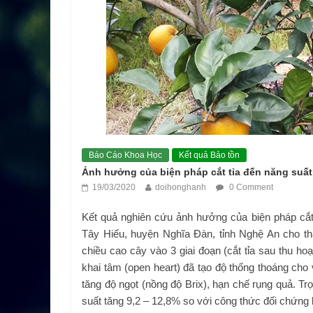
Báo Cáo Khoa Học
Kết quả Bảo tồn
Ảnh hưởng của biện pháp cắt tỉa đến năng suất
19/03/2020
doihonghanh
0 Comment
Kết quả nghiên cứu ảnh hưởng của biện pháp cắt t
Tây Hiếu, huyện Nghĩa Đàn, tỉnh Nghệ An cho th
chiều cao cây vào 3 giai đoạn (cắt tỉa sau thu hoạ
khai tâm (open heart) đã tạo độ thống thoáng c
tăng độ ngọt (nồng độ Brix), hạn chế rụng quả. Tr
suất tăng 9,2 – 12,8% so với công thức đối chứng k