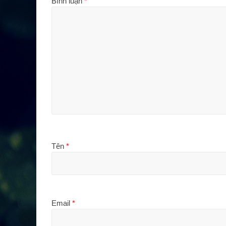
Bình luận
*
Tên
*
Email
*