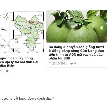
Đa dạng di truyền các giống bưởi
ở đồng bằng sông Cửu Long dựa
trên trình tự ADN mã vạch và dấu
nguồn gen cây nông
phân tử ISSR
o địa lý tại hai tỉnh Lai
25/10/2021
0
Điện Biên
23
0
 trường bắt buộc được đánh dấu
*